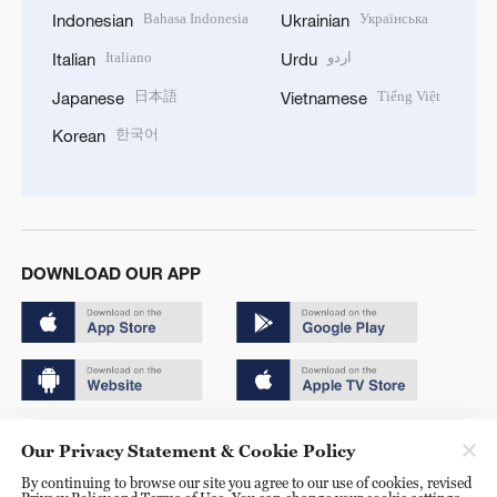
Bahasa Indonesia
Українська
Indonesian
Ukrainian
Italiano
اردو
Italian
Urdu
日本語
Tiếng Việt
Japanese
Vietnamese
한국어
Korean
DOWNLOAD OUR APP
Copyright © 2024 CGTN.
Our Privacy Statement & Cookie Policy
京ICP备20000184号
By continuing to browse our site you agree to our use of cookies, revised