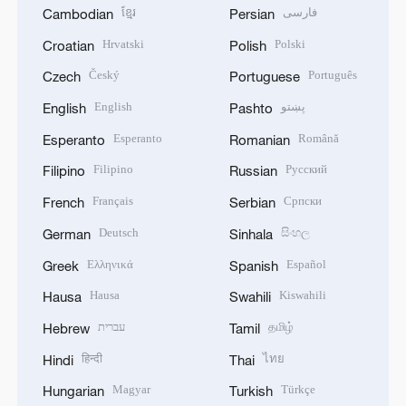
ខ្មែរ
فارسی
Cambodian
Persian
Hrvatski
Polski
Croatian
Polish
Český
Português
Czech
Portuguese
English
پښتو
English
Pashto
Esperanto
Română
Esperanto
Romanian
Filipino
Русский
Filipino
Russian
Français
Српски
French
Serbian
Deutsch
සිංහල
German
Sinhala
Ελληνικά
Español
Greek
Spanish
Hausa
Kiswahili
Hausa
Swahili
עברית
தமிழ்
Hebrew
Tamil
हिन्दी
ไทย
Hindi
Thai
Magyar
Türkçe
Hungarian
Turkish