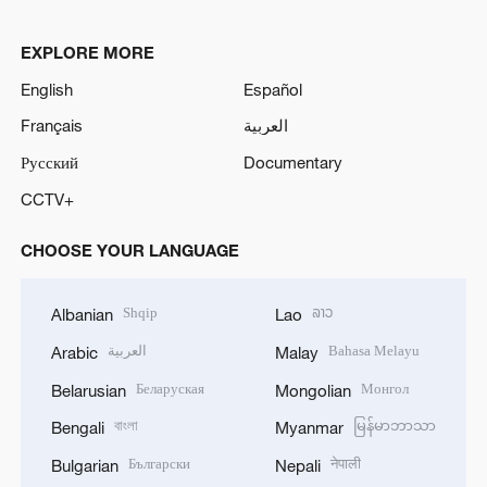
EXPLORE MORE
English
Español
Français
العربية
Русский
Documentary
CCTV+
CHOOSE YOUR LANGUAGE
Shqip
ລາວ
Albanian
Lao
العربية
Bahasa Melayu
Arabic
Malay
Беларуская
Монгол
Belarusian
Mongolian
বাংলা
မြန်မာဘာသာ
Bengali
Myanmar
Български
नेपाली
Bulgarian
Nepali