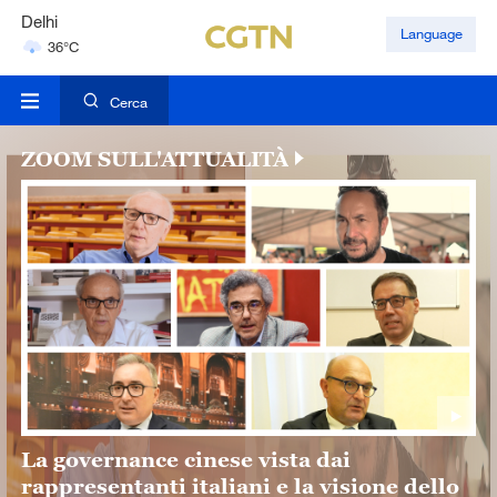
Hyderabad
Language
42°C
Mumbai
31°C
Cerca
ZOOM SULL'ATTUALITÀ
La governance cinese vista dai
rappresentanti italiani e la visione dello