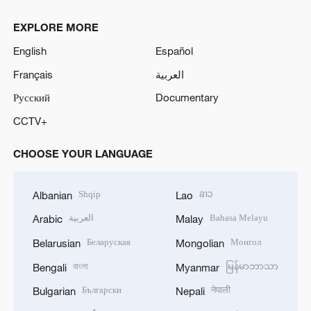
EXPLORE MORE
English
Español
Français
العربية
Русский
Documentary
CCTV+
CHOOSE YOUR LANGUAGE
Shqip
ລາວ
Albanian
Lao
العربية
Bahasa Melayu
Arabic
Malay
Беларуская
Монгол
Belarusian
Mongolian
বাংলা
မြန်မာဘာသာ
Bengali
Myanmar
Български
नेपाली
Bulgarian
Nepali