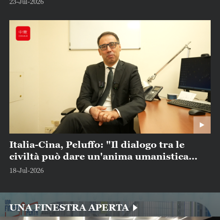
23-Jul-2026
Italia-Cina, Peluffo: "Il dialogo tra le
civiltà può dare un'anima umanistica
all'era dell'intelligenza artificiale"
18-Jul-2026
UNA FINESTRA APERTA