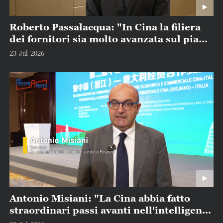
Roberto Passalacqua: "In Cina la filiera
dei fornitori sia molto avanzata sul piano
tecnologico"
23-Jul-2026
Antonio Misiani: "La Cina abbia fatto
straordinari passi avanti nell'intelligenza
artificiale"