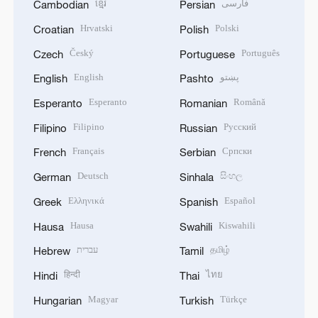
ខ្មែរ
فارسی
Cambodian
Persian
Hrvatski
Polski
Croatian
Polish
Český
Português
Czech
Portuguese
English
پښتو
English
Pashto
Esperanto
Română
Esperanto
Romanian
Filipino
Русский
Filipino
Russian
Français
Српски
French
Serbian
Deutsch
සිංහල
German
Sinhala
Ελληνικά
Español
Greek
Spanish
Hausa
Kiswahili
Hausa
Swahili
עברית
தமிழ்
Hebrew
Tamil
हिन्दी
ไทย
Hindi
Thai
Magyar
Türkçe
Hungarian
Turkish