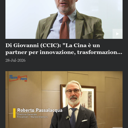
Di Giovanni (CCIC): "La Cina è un
partner per innovazione, trasformazione
industriale e crescita globale"
28-Jul-2026