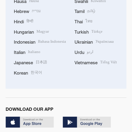
Hausa
Kiswahili
Hausa
Swahili
עברית
தமிழ்
Hebrew
Tamil
हिन्दी
ไทย
Hindi
Thai
Magyar
Türkçe
Hungarian
Turkish
Bahasa Indonesia
Українська
Indonesian
Ukrainian
Italiano
اردو
Italian
Urdu
日本語
Tiếng Việt
Japanese
Vietnamese
한국어
Korean
DOWNLOAD OUR APP