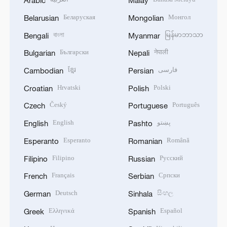
Arabic
Malay
Беларуская
Монгол
Belarusian
Mongolian
বাংলা
မြန်မာဘာသာ
Bengali
Myanmar
Български
नेपाली
Bulgarian
Nepali
ខ្មែរ
فارسی
Cambodian
Persian
Hrvatski
Polski
Croatian
Polish
Český
Português
Czech
Portuguese
English
پښتو
English
Pashto
Esperanto
Română
Esperanto
Romanian
Filipino
Русский
Filipino
Russian
Français
Српски
French
Serbian
Deutsch
සිංහල
German
Sinhala
Ελληνικά
Español
Greek
Spanish