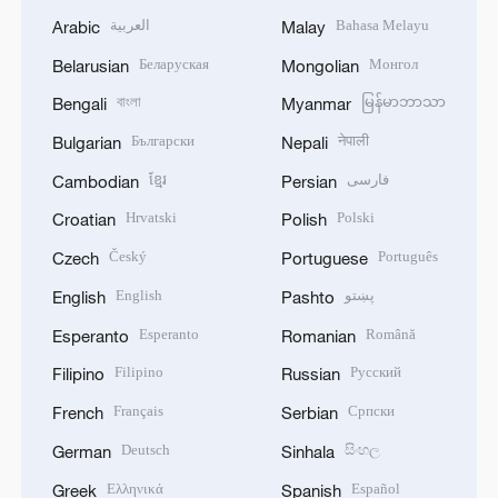
العربية
Bahasa Melayu
Arabic
Malay
Беларуская
Монгол
Belarusian
Mongolian
বাংলা
မြန်မာဘာသာ
Bengali
Myanmar
Български
नेपाली
Bulgarian
Nepali
ខ្មែរ
فارسی
Cambodian
Persian
Hrvatski
Polski
Croatian
Polish
Český
Português
Czech
Portuguese
English
پښتو
English
Pashto
Esperanto
Română
Esperanto
Romanian
Filipino
Русский
Filipino
Russian
Français
Српски
French
Serbian
Deutsch
සිංහල
German
Sinhala
Ελληνικά
Español
Greek
Spanish