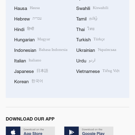
Hausa
Kiswahili
Hausa
Swahili
עברית
தமிழ்
Hebrew
Tamil
हिन्दी
ไทย
Hindi
Thai
Magyar
Türkçe
Hungarian
Turkish
Bahasa Indonesia
Українська
Indonesian
Ukrainian
Italiano
اردو
Italian
Urdu
日本語
Tiếng Việt
Japanese
Vietnamese
한국어
Korean
DOWNLOAD OUR APP