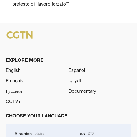
pretesto di “lavoro forzato”’
EXPLORE MORE
English
Español
Français
العربية
Русский
Documentary
CCTV+
CHOOSE YOUR LANGUAGE
Shqip
ລາວ
Albanian
Lao