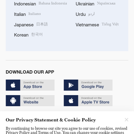
Bahasa Indonesia
Українська
Indonesian
Ukrainian
Italiano
اردو
Italian
Urdu
日本語
Tiếng Việt
Japanese
Vietnamese
한국어
Korean
DOWNLOAD OUR APP
Copyright © 2024 CGTN.
Our Privacy Statement & Cookie Policy
京ICP备20000184号
By continuing to browse our site you agree to our use of cookies, revised
Privacy Policy and Terms of Use. You can change your cookie settings