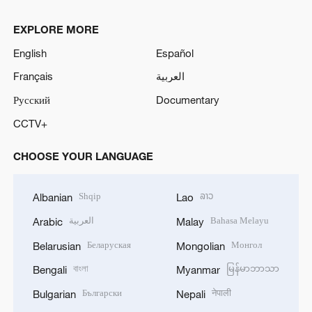
EXPLORE MORE
English
Español
Français
العربية
Русский
Documentary
CCTV+
CHOOSE YOUR LANGUAGE
Shqip
ລາວ
Albanian
Lao
العربية
Bahasa Melayu
Arabic
Malay
Беларуская
Монгол
Belarusian
Mongolian
বাংলা
မြန်မာဘာသာ
Bengali
Myanmar
Български
नेपाली
Bulgarian
Nepali