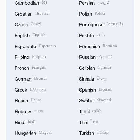
ខ្មែរ
فارسی
Cambodian
Persian
Hrvatski
Polski
Croatian
Polish
Český
Português
Czech
Portuguese
English
پښتو
English
Pashto
Esperanto
Română
Esperanto
Romanian
Filipino
Русский
Filipino
Russian
Français
Српски
French
Serbian
Deutsch
සිංහල
German
Sinhala
Ελληνικά
Español
Greek
Spanish
Hausa
Kiswahili
Hausa
Swahili
עברית
தமிழ்
Hebrew
Tamil
हिन्दी
ไทย
Hindi
Thai
Magyar
Türkçe
Hungarian
Turkish