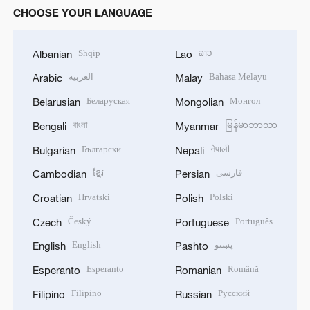
CHOOSE YOUR LANGUAGE
Shqip
ລາວ
Albanian
Lao
العربية
Bahasa Melayu
Arabic
Malay
Беларуская
Монгол
Belarusian
Mongolian
বাংলা
မြန်မာဘာသာ
Bengali
Myanmar
Български
नेपाली
Bulgarian
Nepali
ខ្មែរ
فارسی
Cambodian
Persian
Hrvatski
Polski
Croatian
Polish
Český
Português
Czech
Portuguese
English
پښتو
English
Pashto
Esperanto
Română
Esperanto
Romanian
Filipino
Русский
Filipino
Russian