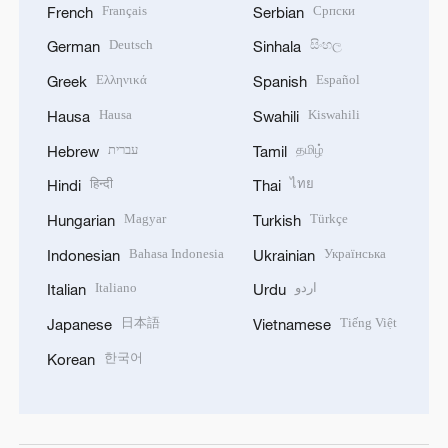
Français
Српски
French
Serbian
Deutsch
සිංහල
German
Sinhala
Ελληνικά
Español
Greek
Spanish
Hausa
Kiswahili
Hausa
Swahili
עברית
தமிழ்
Hebrew
Tamil
हिन्दी
ไทย
Hindi
Thai
Magyar
Türkçe
Hungarian
Turkish
Bahasa Indonesia
Українська
Indonesian
Ukrainian
Italiano
اردو
Italian
Urdu
日本語
Tiếng Việt
Japanese
Vietnamese
한국어
Korean