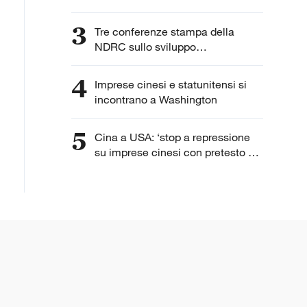
3
Tre conferenze stampa della
NDRC sullo sviluppo
dell'intelligenza artificiale
4
Imprese cinesi e statunitensi si
incontrano a Washington
5
Cina a USA: ‘stop a repressione
su imprese cinesi con pretesto di
“lavoro forzato”’