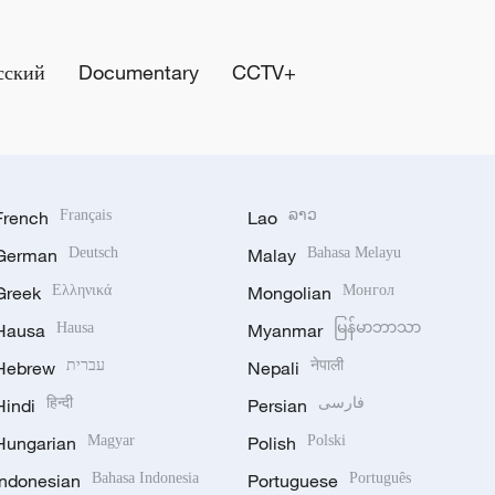
сский
Documentary
CCTV+
French
Français
Lao
ລາວ
German
Deutsch
Malay
Bahasa Melayu
Greek
Ελληνικά
Mongolian
Монгол
Hausa
Hausa
Myanmar
မြန်မာဘာသာ
Hebrew
עברית
Nepali
नेपाली
Hindi
हिन्दी
Persian
فارسی
Hungarian
Magyar
Polish
Polski
Indonesian
Bahasa Indonesia
Portuguese
Português