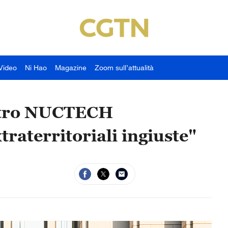
Video
Ni Hao
Magazine
Zoom sull’attualità
ontro NUCTECH
traterritoriali ingiuste"