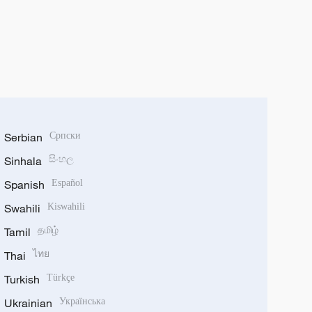
Serbian
Српски
Sinhala
සිංහල
Spanish
Español
Swahili
Kiswahili
Tamil
தமிழ்
Thai
ไทย
Turkish
Türkçe
Ukrainian
Українська