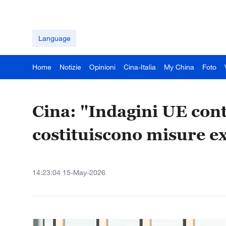
Language
Home
Notizie
Opinioni
Cina-Italia
My China
Foto
Cina: "Indagini UE c
costituiscono misure ex
14:23:04 15-May-2026