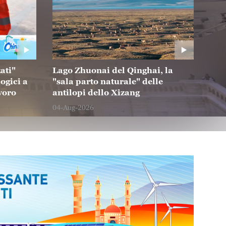
tte: un nuovo modo per il
Cina: n
tturno
crescit
06-Aug-202
zati"
Lago Zhuonai del Qinghai, la
ogici a
"sala parto naturale" delle
voro
antilopi dello Xizang
04-Aug-2026