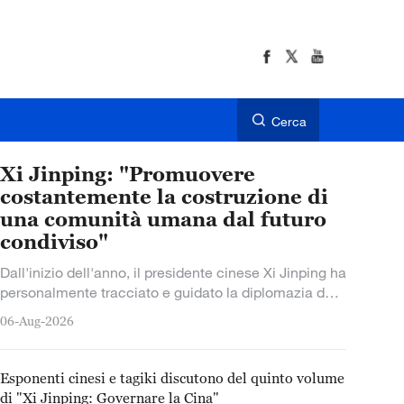
Cerca
Xi Jinping: "Promuovere
costantemente la costruzione di
una comunità umana dal futuro
condiviso"
Dall'inizio dell'anno, il presidente cinese Xi Jinping ha
personalmente tracciato e guidato la diplomazia da
grande Paese con caratteristiche cinesi, offrendo a
06-Aug-2026
un mondo pieno di
Esponenti cinesi e tagiki discutono del quinto volume
di "Xi Jinping: Governare la Cina"