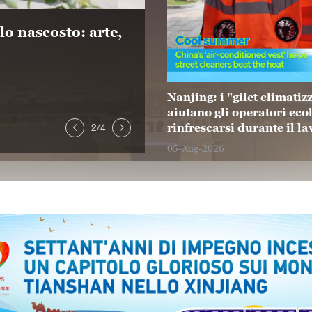
lo nascosto: arte,
Giardini cinesi di no
turismo culturale no
06-Aug-2026
Nanjing: i "gilet climatiz
aiutano gli operatori ecol
2
/
4
rinfrescarsi durante il la
05-Aug-2026