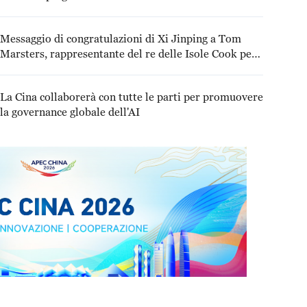
Messaggio di congratulazioni di Xi Jinping a Tom
Marsters, rappresentante del re delle Isole Cook per
la Giornata della Costituzione
La Cina collaborerà con tutte le parti per promuovere
la governance globale dell'AI
Dialogo e imprese: la de