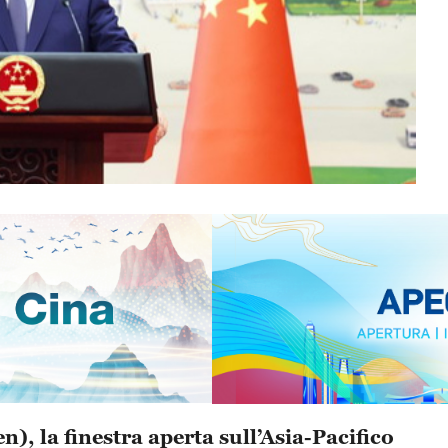
This
, la finestra aperta sull’Asia-Pacifico
is