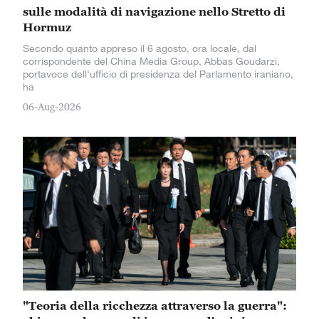
sulle modalità di navigazione nello Stretto di
Hormuz
Secondo quanto appreso il 6 agosto, ora locale, dal
corrispondente del China Media Group, Abbas Goudarzi,
portavoce dell'ufficio di presidenza del Parlamento iraniano,
ha
06-Aug-2026
"Teoria della ricchezza attraverso la guerra":