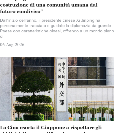
costruzione di una comunità umana dal
futuro condiviso"
Dall'inizio dell'anno, il presidente cinese Xi Jinping ha
personalmente tracciato e guidato la diplomazia da grande
Paese con caratteristiche cinesi, offrendo a un mondo pieno
di
06-Aug-2026
La Cina esorta il Giappone a rispettare gli