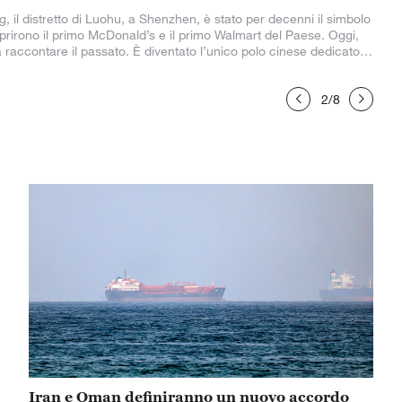
a
modal
il distretto di Luohu, a Shenzhen, è stato per decenni il simbolo
window
aprirono il primo McDonald’s e il primo Walmart del Paese. Oggi,
a raccontare il passato. È diventato l’unico polo cinese dedicato
se di tutti i 21 membri dell’APEC.
2
/
8
Iran e Oman definiranno un nuovo accordo