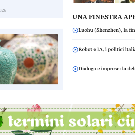
ità etnica
026
UNA FINESTRA AP
Luohu (Shenzhen), la fine
Robot e IA, i politici ita
Dialogo e imprese: la de