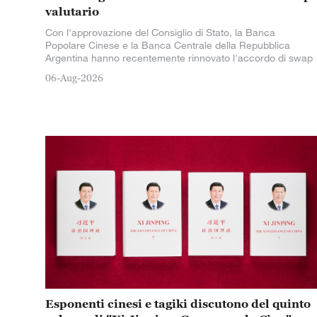
valutario
Con l'approvazione del Consiglio di Stato, la Banca
Popolare Cinese e la Banca Centrale della Repubblica
Argentina hanno recentemente rinnovato l'accordo di swap
06-Aug-2026
Esponenti cinesi e tagiki discutono del quinto