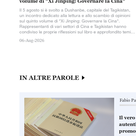
volume di "Xi Jinping: Governare la Cina"
Il 5 agosto si è svolto a Dushanbe, capitale del Tagikistan,
un incontro dedicato alla lettura e allo scambio di opinioni
sul quinto volume di "Xi Jinping: Governare la Cina".
Rappresentanti di vari settori di Cina e Tagikistan hanno
condiviso le proprie riflessioni sul libro e approfondito temi
riguardanti la modernizzazione cinese e lo sviluppo delle
06-Aug-2026
relazioni sino-tagike.
IN ALTRE PAROLE
Fabio Pa
Il vero
autenti
promoz