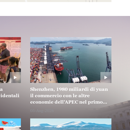
ta
Shenzhen, 1980 miliardi di yuan
cidentali
il commercio con le altre
economie dell'APEC nel primo
semestre del 2026
05-Aug-2026