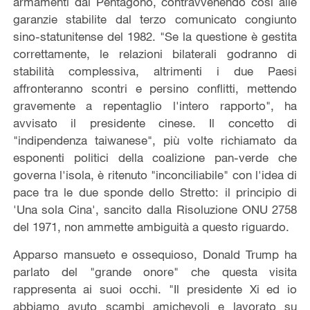
armamenti dal Pentagono, contravvenendo così alle
garanzie stabilite dal terzo comunicato congiunto
sino-statunitense del 1982. "Se la questione è gestita
correttamente, le relazioni bilaterali godranno di
stabilità complessiva, altrimenti i due Paesi
affronteranno scontri e persino conflitti, mettendo
gravemente a repentaglio l'intero rapporto", ha
avvisato il presidente cinese. Il concetto di
"indipendenza taiwanese", più volte richiamato da
esponenti politici della coalizione pan-verde che
governa l'isola, è ritenuto "inconciliabile" con l'idea di
pace tra le due sponde dello Stretto: il principio di
'Una sola Cina', sancito dalla Risoluzione ONU 2758
del 1971, non ammette ambiguità a questo riguardo.
Apparso mansueto e ossequioso, Donald Trump ha
parlato del "grande onore" che questa visita
rappresenta ai suoi occhi. "Il presidente Xi ed io
abbiamo avuto scambi amichevoli e lavorato su