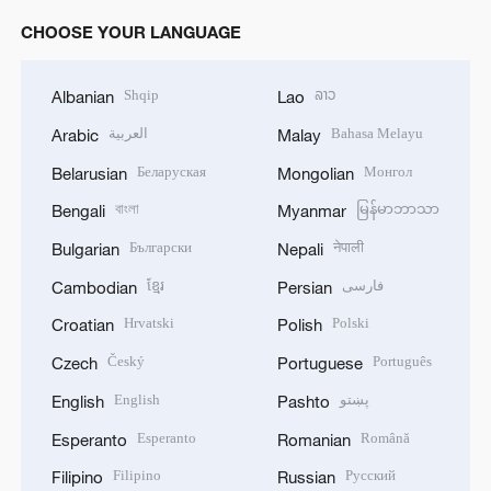
CHOOSE YOUR LANGUAGE
Shqip
ລາວ
Albanian
Lao
العربية
Bahasa Melayu
Arabic
Malay
Беларуская
Монгол
Belarusian
Mongolian
বাংলা
မြန်မာဘာသာ
Bengali
Myanmar
Български
नेपाली
Bulgarian
Nepali
ខ្មែរ
فارسی
Cambodian
Persian
Hrvatski
Polski
Croatian
Polish
Český
Português
Czech
Portuguese
English
پښتو
English
Pashto
Esperanto
Română
Esperanto
Romanian
Filipino
Русский
Filipino
Russian