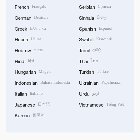
Français
Српски
French
Serbian
Deutsch
සිංහල
German
Sinhala
Ελληνικά
Español
Greek
Spanish
Hausa
Kiswahili
Hausa
Swahili
עברית
தமிழ்
Hebrew
Tamil
हिन्दी
ไทย
Hindi
Thai
Magyar
Türkçe
Hungarian
Turkish
Bahasa Indonesia
Українська
Indonesian
Ukrainian
Italiano
اردو
Italian
Urdu
日本語
Tiếng Việt
Japanese
Vietnamese
한국어
Korean