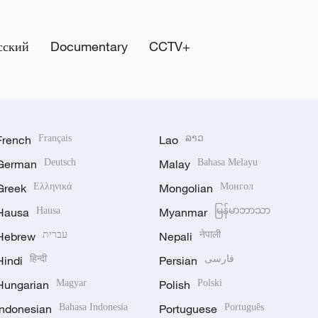
сский
Documentary
CCTV+
French
Français
Lao
ລາວ
German
Deutsch
Malay
Bahasa Melayu
Greek
Ελληνικά
Mongolian
Монгол
Hausa
Hausa
Myanmar
မြန်မာဘာသာ
Hebrew
עברית
Nepali
नेपाली
Hindi
हिन्दी
Persian
فارسی
Hungarian
Magyar
Polish
Polski
Indonesian
Bahasa Indonesia
Portuguese
Português