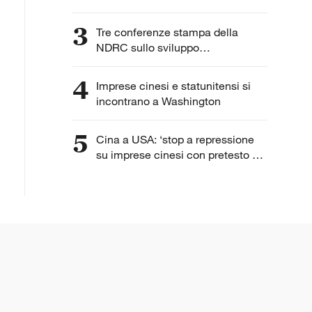
3
Tre conferenze stampa della
NDRC sullo sviluppo
dell'intelligenza artificiale
4
Imprese cinesi e statunitensi si
incontrano a Washington
5
Cina a USA: ‘stop a repressione
su imprese cinesi con pretesto di
“lavoro forzato”’