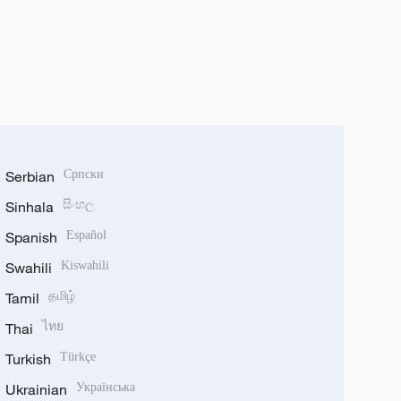
Serbian
Српски
Sinhala
සිංහල
Spanish
Español
Swahili
Kiswahili
Tamil
தமிழ்
Thai
ไทย
Turkish
Türkçe
Ukrainian
Українська