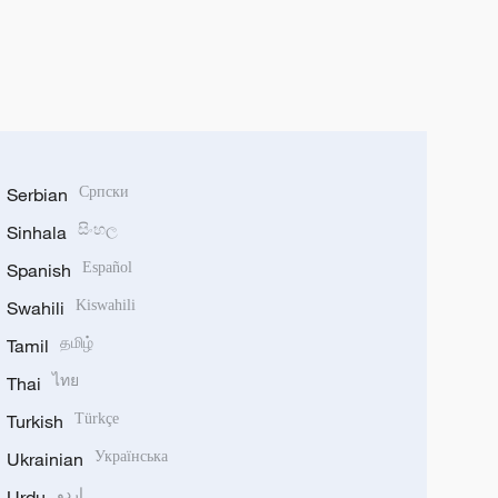
Serbian
Српски
Sinhala
සිංහල
Spanish
Español
Swahili
Kiswahili
Tamil
தமிழ்
Thai
ไทย
Turkish
Türkçe
Ukrainian
Українська
Urdu
اردو