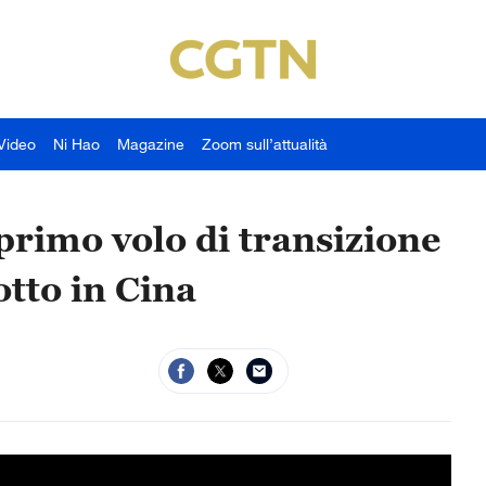
Video
Ni Hao
Magazine
Zoom sull’attualità
primo volo di transizione
tto in Cina