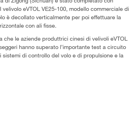
ica di Zigong (Sichuan) è stato completato con
del velivolo eVTOL VE25-100, modello commerciale di
olo è decollato verticalmente per poi effettuare la
izzontale con ali fisse.
a che le aziende produttrici cinesi di velivoli eVTOL
seggeri hanno superato l’importante test a circuito
 sistemi di controllo del volo e di propulsione e la