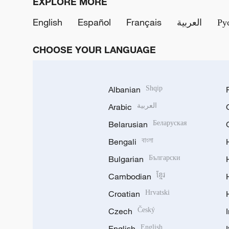
EXPLORE MORE
English
Español
Français
العربية
Ру
CHOOSE YOUR LANGUAGE
Albanian
Shqip
Arabic
العربية
Belarusian
Беларуская
Bengali
বাংলা
Bulgarian
Български
Cambodian
ខ្មែរ
Croatian
Hrvatski
Czech
Český
English
English