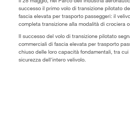
Video
Il 28 maggio, nel Parco dell’industria aeronaut
successo il primo volo di transizione pilotato 
fascia elevata per trasporto passeggeri: il veliv
completa transizione alla modalità di crociera or
Il successo del volo di transizione pilotato segn
commerciali di fascia elevata per trasporto pas
chiuso delle loro capacità fondamentali, tra cui i
sicurezza dell'intero velivolo.