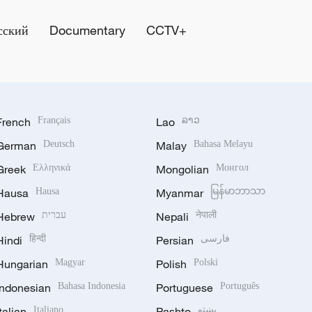
сский
Documentary
CCTV+
French
Français
Lao
ລາວ
German
Deutsch
Malay
Bahasa Melayu
Greek
Ελληνικά
Mongolian
Монгол
Hausa
Hausa
Myanmar
မြန်မာဘာသာ
Hebrew
עברית
Nepali
नेपाली
Hindi
हिन्दी
Persian
فارسی
Hungarian
Magyar
Polish
Polski
Indonesian
Bahasa Indonesia
Portuguese
Português
Italian
Italiano
Pashto
پښتو