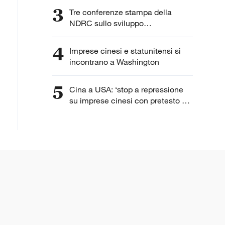
3
Tre conferenze stampa della
NDRC sullo sviluppo
dell'intelligenza artificiale
4
Imprese cinesi e statunitensi si
incontrano a Washington
5
Cina a USA: ‘stop a repressione
su imprese cinesi con pretesto di
“lavoro forzato”’