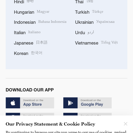
हिन्दी
ไทย
Hindi
Thai
Magyar
Türkçe
Hungarian
Turkish
Bahasa Indonesia
Українська
Indonesian
Ukrainian
Italiano
اردو
Italian
Urdu
日本語
Tiếng Việt
Japanese
Vietnamese
한국어
Korean
DOWNLOAD OUR APP
Our Privacy Statement & Cookie Policy
By continuing to browse our site you agree to our use of cookies, revised