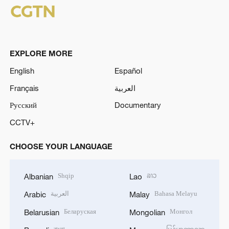
EXPLORE MORE
English
Español
Français
العربية
Русский
Documentary
CCTV+
CHOOSE YOUR LANGUAGE
Shqip
ລາວ
Albanian
Lao
العربية
Bahasa Melayu
Arabic
Malay
Беларуская
Монгол
Belarusian
Mongolian