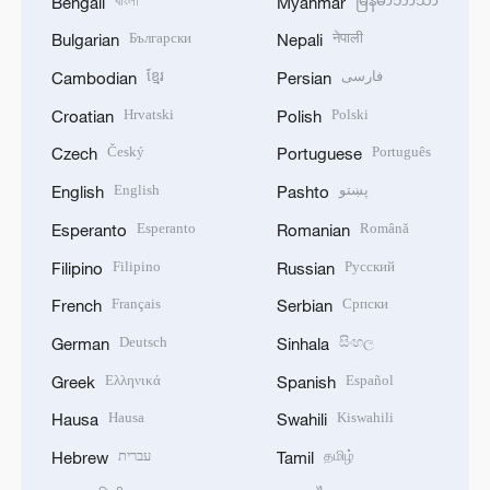
বাংলা
မြန်မာဘာသာ
Bengali
Myanmar
Български
नेपाली
Bulgarian
Nepali
ខ្មែរ
فارسی
Cambodian
Persian
Hrvatski
Polski
Croatian
Polish
Český
Português
Czech
Portuguese
English
پښتو
English
Pashto
Esperanto
Română
Esperanto
Romanian
Filipino
Русский
Filipino
Russian
Français
Српски
French
Serbian
Deutsch
සිංහල
German
Sinhala
Ελληνικά
Español
Greek
Spanish
Hausa
Kiswahili
Hausa
Swahili
עברית
தமிழ்
Hebrew
Tamil