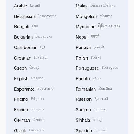
العربية
Bahasa Melayu
Arabic
Malay
Беларуская
Монгол
Belarusian
Mongolian
বাংলা
မြန်မာဘာသာ
Bengali
Myanmar
Български
नेपाली
Bulgarian
Nepali
ខ្មែរ
فارسی
Cambodian
Persian
Hrvatski
Polski
Croatian
Polish
Český
Português
Czech
Portuguese
English
پښتو
English
Pashto
Esperanto
Română
Esperanto
Romanian
Filipino
Русский
Filipino
Russian
Français
Српски
French
Serbian
Deutsch
සිංහල
German
Sinhala
Ελληνικά
Español
Greek
Spanish