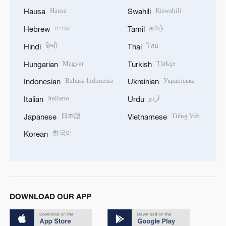
Hausa
Kiswahili
Hausa
Swahili
עברית
தமிழ்
Hebrew
Tamil
हिन्दी
ไทย
Hindi
Thai
Magyar
Türkçe
Hungarian
Turkish
Bahasa Indonesia
Українська
Indonesian
Ukrainian
Italiano
اردو
Italian
Urdu
日本語
Tiếng Việt
Japanese
Vietnamese
한국어
Korean
DOWNLOAD OUR APP