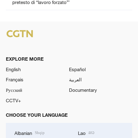
pretesto di “lavoro forzato”’
EXPLORE MORE
English
Español
Français
العربية
Русский
Documentary
CCTV+
CHOOSE YOUR LANGUAGE
Shqip
ລາວ
Albanian
Lao