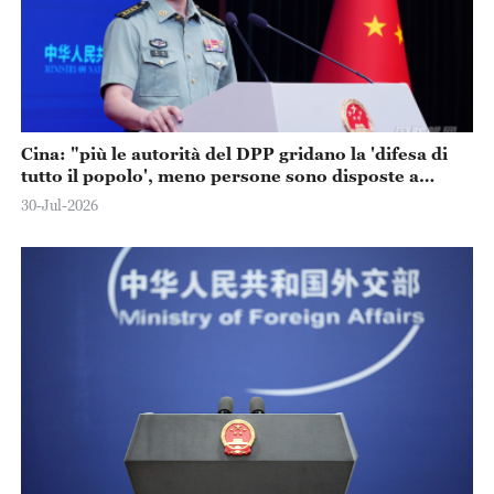
Cina: "più le autorità del DPP gridano la 'difesa di
tutto il popolo', meno persone sono disposte a
combattere"
30-Jul-2026