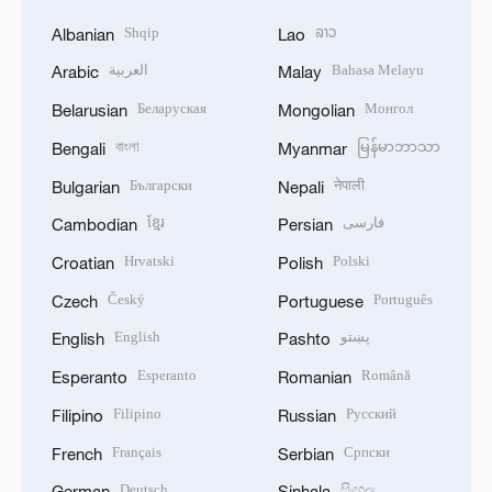
Shqip
ລາວ
Albanian
Lao
العربية
Bahasa Melayu
Arabic
Malay
Беларуская
Монгол
Belarusian
Mongolian
বাংলা
မြန်မာဘာသာ
Bengali
Myanmar
Български
नेपाली
Bulgarian
Nepali
ខ្មែរ
فارسی
Cambodian
Persian
Hrvatski
Polski
Croatian
Polish
Český
Português
Czech
Portuguese
English
پښتو
English
Pashto
Esperanto
Română
Esperanto
Romanian
Filipino
Русский
Filipino
Russian
Français
Српски
French
Serbian
Deutsch
සිංහල
German
Sinhala