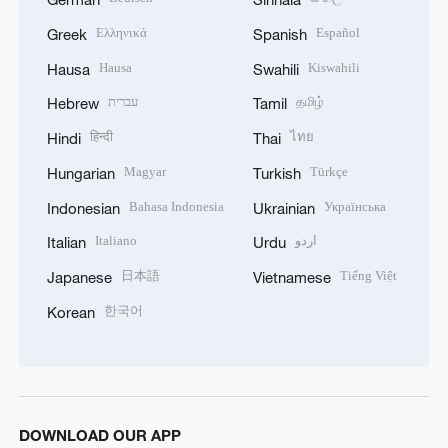
Ελληνικά
Español
Greek
Spanish
Hausa
Kiswahili
Hausa
Swahili
עברית
தமிழ்
Hebrew
Tamil
हिन्दी
ไทย
Hindi
Thai
Magyar
Türkçe
Hungarian
Turkish
Bahasa Indonesia
Українська
Indonesian
Ukrainian
Italiano
اردو
Italian
Urdu
日本語
Tiếng Việt
Japanese
Vietnamese
한국어
Korean
DOWNLOAD OUR APP