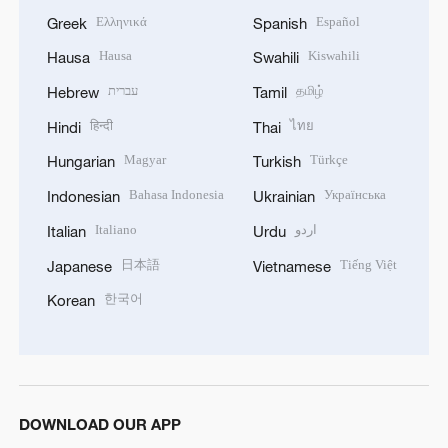
Ελληνικά
Español
Greek
Spanish
Hausa
Kiswahili
Hausa
Swahili
עברית
தமிழ்
Hebrew
Tamil
हिन्दी
ไทย
Hindi
Thai
Magyar
Türkçe
Hungarian
Turkish
Bahasa Indonesia
Українська
Indonesian
Ukrainian
Italiano
اردو
Italian
Urdu
日本語
Tiếng Việt
Japanese
Vietnamese
한국어
Korean
DOWNLOAD OUR APP