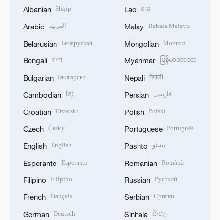
Shqip
ລາວ
Albanian
Lao
العربية
Bahasa Melayu
Arabic
Malay
Беларуская
Монгол
Belarusian
Mongolian
বাংলা
မြန်မာဘာသာ
Bengali
Myanmar
Български
नेपाली
Bulgarian
Nepali
ខ្មែរ
فارسی
Cambodian
Persian
Hrvatski
Polski
Croatian
Polish
Český
Português
Czech
Portuguese
English
پښتو
English
Pashto
Esperanto
Română
Esperanto
Romanian
Filipino
Русский
Filipino
Russian
Français
Српски
French
Serbian
Deutsch
සිංහල
German
Sinhala