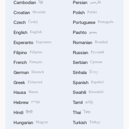
ខ្មែរ
فارسی
Cambodian
Persian
Hrvatski
Polski
Croatian
Polish
Český
Português
Czech
Portuguese
English
پښتو
English
Pashto
Esperanto
Română
Esperanto
Romanian
Filipino
Русский
Filipino
Russian
Français
Српски
French
Serbian
Deutsch
සිංහල
German
Sinhala
Ελληνικά
Español
Greek
Spanish
Hausa
Kiswahili
Hausa
Swahili
עברית
தமிழ்
Hebrew
Tamil
हिन्दी
ไทย
Hindi
Thai
Magyar
Türkçe
Hungarian
Turkish