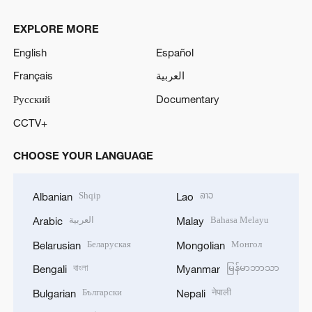
EXPLORE MORE
English
Español
Français
العربية
Русский
Documentary
CCTV+
CHOOSE YOUR LANGUAGE
Shqip
ລາວ
Albanian
Lao
العربية
Bahasa Melayu
Arabic
Malay
Беларуская
Монгол
Belarusian
Mongolian
বাংলা
မြန်မာဘာသာ
Bengali
Myanmar
Български
नेपाली
Bulgarian
Nepali