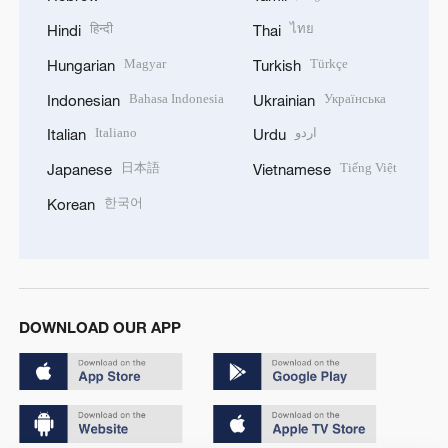
हिन्दी
ไทย
Hindi
Thai
Magyar
Türkçe
Hungarian
Turkish
Bahasa Indonesia
Українська
Indonesian
Ukrainian
Italiano
اردو
Italian
Urdu
日本語
Tiếng Việt
Japanese
Vietnamese
한국어
Korean
DOWNLOAD OUR APP