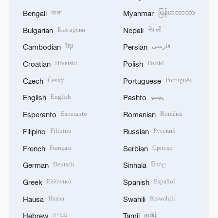
বাংলা
မြန်မာဘာသာ
Bengali
Myanmar
Български
नेपाली
Bulgarian
Nepali
ខ្មែរ
فارسی
Cambodian
Persian
Hrvatski
Polski
Croatian
Polish
Český
Português
Czech
Portuguese
English
پښتو
English
Pashto
Esperanto
Română
Esperanto
Romanian
Filipino
Русский
Filipino
Russian
Français
Српски
French
Serbian
Deutsch
සිංහල
German
Sinhala
Ελληνικά
Español
Greek
Spanish
Hausa
Kiswahili
Hausa
Swahili
עברית
தமிழ்
Hebrew
Tamil