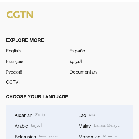
EXPLORE MORE
English
Español
Français
العربية
Русский
Documentary
CCTV+
CHOOSE YOUR LANGUAGE
Shqip
ລາວ
Albanian
Lao
العربية
Bahasa Melayu
Arabic
Malay
Беларуская
Монгол
Belarusian
Mongolian