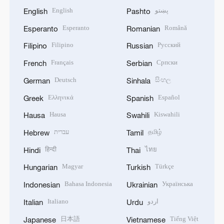
English
پښتو
English
Pashto
Esperanto
Română
Esperanto
Romanian
Filipino
Русский
Filipino
Russian
Français
Српски
French
Serbian
Deutsch
සිංහල
German
Sinhala
Ελληνικά
Español
Greek
Spanish
Hausa
Kiswahili
Hausa
Swahili
עברית
தமிழ்
Hebrew
Tamil
हिन्दी
ไทย
Hindi
Thai
Magyar
Türkçe
Hungarian
Turkish
Bahasa Indonesia
Українська
Indonesian
Ukrainian
Italiano
اردو
Italian
Urdu
日本語
Tiếng Việt
Japanese
Vietnamese