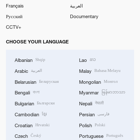
Français
العربية
Русский
Documentary
CCTV+
CHOOSE YOUR LANGUAGE
Shqip
ລາວ
Albanian
Lao
العربية
Bahasa Melayu
Arabic
Malay
Беларуская
Монгол
Belarusian
Mongolian
বাংলা
မြန်မာဘာသာ
Bengali
Myanmar
Български
नेपाली
Bulgarian
Nepali
ខ្មែរ
فارسی
Cambodian
Persian
Hrvatski
Polski
Croatian
Polish
Český
Português
Czech
Portuguese