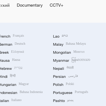
сский
Documentary
CCTV+
French
Français
Lao
ລາວ
German
Deutsch
Malay
Bahasa Melayu
Greek
Ελληνικά
Mongolian
Монгол
Hausa
Hausa
Myanmar
မြန်မာဘာသာ
Hebrew
עברית
Nepali
नेपाली
Hindi
हिन्दी
Persian
فارسی
Hungarian
Magyar
Polish
Polski
Indonesian
Bahasa Indonesia
Portuguese
Português
Italian
Italiano
Pashto
پښتو