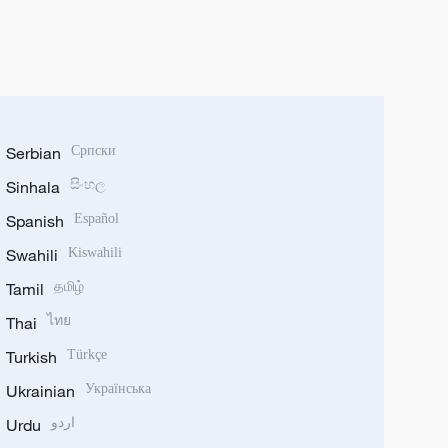
Serbian
Српски
Sinhala
සිංහල
Spanish
Español
Swahili
Kiswahili
Tamil
தமிழ்
Thai
ไทย
Turkish
Türkçe
Ukrainian
Українська
Urdu
اردو