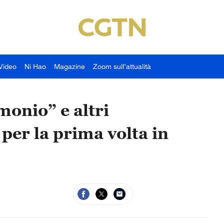
Video
Ni Hao
Magazine
Zoom sull’attualità
monio” e altri
per la prima volta in