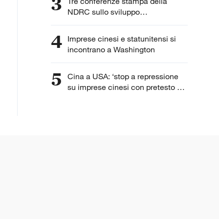
3
Tre conferenze stampa della
NDRC sullo sviluppo
dell'intelligenza artificiale
4
Imprese cinesi e statunitensi si
incontrano a Washington
5
Cina a USA: ‘stop a repressione
su imprese cinesi con pretesto di
“lavoro forzato”’