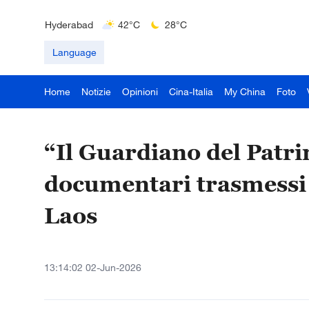
Delhi
36°C
23°C
Hyderabad
42°C
28°C
Mumbai
31°C
27°C
Language
Home
Notizie
Opinioni
Cina-Italia
My China
Foto
“Il Guardiano del Patri
documentari trasmessi 
Laos
13:14:02 02-Jun-2026