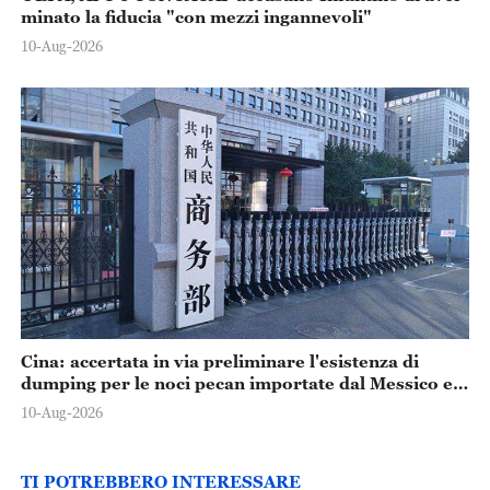
minato la fiducia "con mezzi ingannevoli"
10-Aug-2026
Cina: accertata in via preliminare l'esistenza di
dumping per le noci pecan importate dal Messico e
dagli Stati Uniti
10-Aug-2026
TI POTREBBERO INTERESSARE