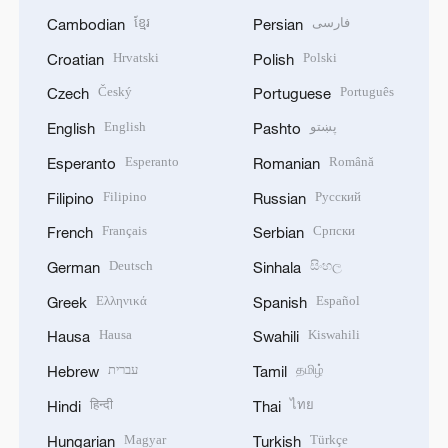
ខ្មែរ
فارسی
Cambodian
Persian
Hrvatski
Polski
Croatian
Polish
Český
Português
Czech
Portuguese
English
پښتو
English
Pashto
Esperanto
Română
Esperanto
Romanian
Filipino
Русский
Filipino
Russian
Français
Српски
French
Serbian
Deutsch
සිංහල
German
Sinhala
Ελληνικά
Español
Greek
Spanish
Hausa
Kiswahili
Hausa
Swahili
עברית
தமிழ்
Hebrew
Tamil
हिन्दी
ไทย
Hindi
Thai
Magyar
Türkçe
Hungarian
Turkish