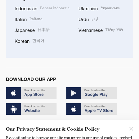
Bahasa Indonesia
Українська
Indonesian
Ukrainian
Italiano
اردو
Italian
Urdu
日本語
Tiếng Việt
Japanese
Vietnamese
한국어
Korean
DOWNLOAD OUR APP
Copyright © 2024 CGTN.
Our Privacy Statement & Cookie Policy
京ICP备20000184号
By continuing to browse our site you agree to our use of cookies, revised