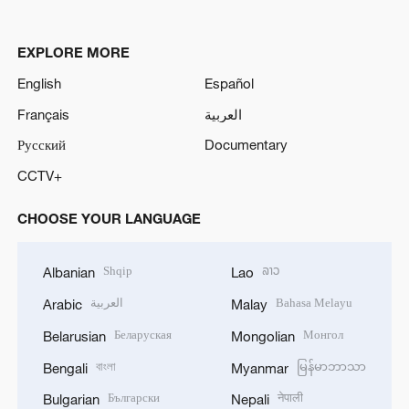
EXPLORE MORE
English
Español
Français
العربية
Русский
Documentary
CCTV+
CHOOSE YOUR LANGUAGE
Shqip
ລາວ
Albanian
Lao
العربية
Bahasa Melayu
Arabic
Malay
Беларуская
Монгол
Belarusian
Mongolian
বাংলা
မြန်မာဘာသာ
Bengali
Myanmar
Български
नेपाली
Bulgarian
Nepali