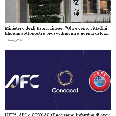
Ministero degli Esteri cinese: "Oltre cento cittadini
filippini sottoposti a provvedimenti a norma di legge
per soggiorno e lavoro illegali"
10-Aug-2026
UEFA, AFC e CONCACAF accusano Infantino di aver