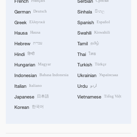
Français
Српски
French
Serbian
Deutsch
සිංහල
German
Sinhala
Ελληνικά
Español
Greek
Spanish
Hausa
Kiswahili
Hausa
Swahili
עברית
தமிழ்
Hebrew
Tamil
हिन्दी
ไทย
Hindi
Thai
Magyar
Türkçe
Hungarian
Turkish
Bahasa Indonesia
Українська
Indonesian
Ukrainian
Italiano
اردو
Italian
Urdu
日本語
Tiếng Việt
Japanese
Vietnamese
한국어
Korean