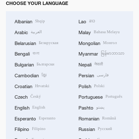
CHOOSE YOUR LANGUAGE
Shqip
ລາວ
Albanian
Lao
العربية
Bahasa Melayu
Arabic
Malay
Беларуская
Монгол
Belarusian
Mongolian
বাংলা
မြန်မာဘာသာ
Bengali
Myanmar
Български
नेपाली
Bulgarian
Nepali
ខ្មែរ
فارسی
Cambodian
Persian
Hrvatski
Polski
Croatian
Polish
Český
Português
Czech
Portuguese
English
پښتو
English
Pashto
Esperanto
Română
Esperanto
Romanian
Filipino
Русский
Filipino
Russian