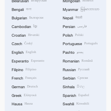
Беларуская
Монгол
Belarusian
Mongolian
বাংলা
မြန်မာဘာသာ
Bengali
Myanmar
Български
नेपाली
Bulgarian
Nepali
ខ្មែរ
فارسی
Cambodian
Persian
Hrvatski
Polski
Croatian
Polish
Český
Português
Czech
Portuguese
English
پښتو
English
Pashto
Esperanto
Română
Esperanto
Romanian
Filipino
Русский
Filipino
Russian
Français
Српски
French
Serbian
Deutsch
සිංහල
German
Sinhala
Ελληνικά
Español
Greek
Spanish
Hausa
Kiswahili
Hausa
Swahili