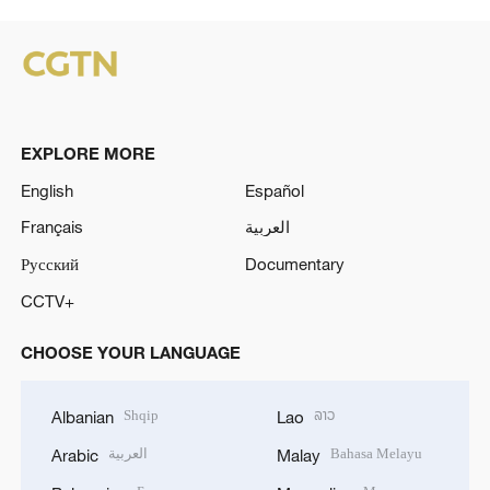
EXPLORE MORE
English
Español
Français
العربية
Русский
Documentary
CCTV+
CHOOSE YOUR LANGUAGE
Shqip
ລາວ
Albanian
Lao
العربية
Bahasa Melayu
Arabic
Malay