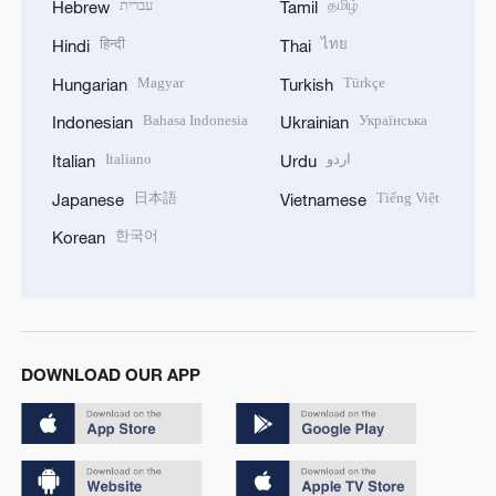
עברית
தமிழ்
Hebrew
Tamil
हिन्दी
ไทย
Hindi
Thai
Magyar
Türkçe
Hungarian
Turkish
Bahasa Indonesia
Українська
Indonesian
Ukrainian
Italiano
اردو
Italian
Urdu
日本語
Tiếng Việt
Japanese
Vietnamese
한국어
Korean
DOWNLOAD OUR APP