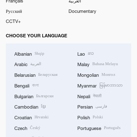
Français
العربية
Русский
Documentary
CCTV+
CHOOSE YOUR LANGUAGE
Shqip
ລາວ
Albanian
Lao
العربية
Bahasa Melayu
Arabic
Malay
Беларуская
Монгол
Belarusian
Mongolian
বাংলা
မြန်မာဘာသာ
Bengali
Myanmar
Български
नेपाली
Bulgarian
Nepali
ខ្មែរ
فارسی
Cambodian
Persian
Hrvatski
Polski
Croatian
Polish
Český
Português
Czech
Portuguese