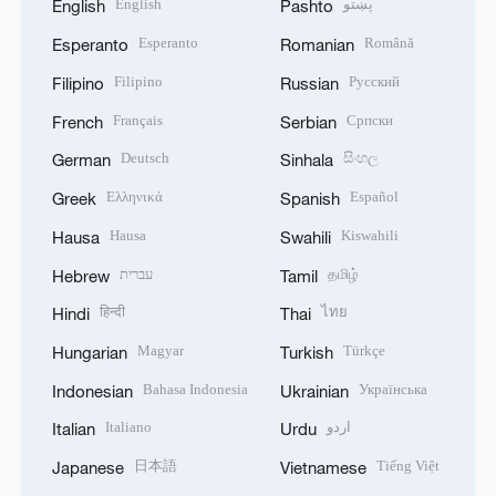
English
پښتو
English
Pashto
Esperanto
Română
Esperanto
Romanian
Filipino
Русский
Filipino
Russian
Français
Српски
French
Serbian
Deutsch
සිංහල
German
Sinhala
Ελληνικά
Español
Greek
Spanish
Hausa
Kiswahili
Hausa
Swahili
עברית
தமிழ்
Hebrew
Tamil
हिन्दी
ไทย
Hindi
Thai
Magyar
Türkçe
Hungarian
Turkish
Bahasa Indonesia
Українська
Indonesian
Ukrainian
Italiano
اردو
Italian
Urdu
日本語
Tiếng Việt
Japanese
Vietnamese