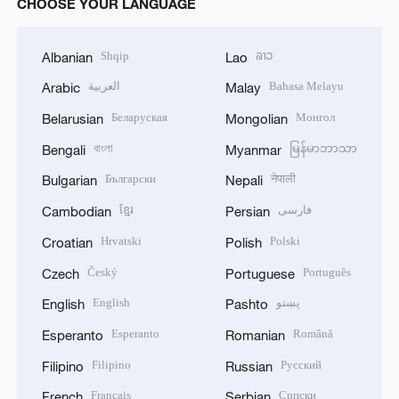
CHOOSE YOUR LANGUAGE
Shqip
ລາວ
Albanian
Lao
العربية
Bahasa Melayu
Arabic
Malay
Беларуская
Монгол
Belarusian
Mongolian
বাংলা
မြန်မာဘာသာ
Bengali
Myanmar
Български
नेपाली
Bulgarian
Nepali
ខ្មែរ
فارسی
Cambodian
Persian
Hrvatski
Polski
Croatian
Polish
Český
Português
Czech
Portuguese
English
پښتو
English
Pashto
Esperanto
Română
Esperanto
Romanian
Filipino
Русский
Filipino
Russian
Français
Српски
French
Serbian