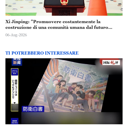
Xi Jinping: "Promuovere costantemente la
costruzione di una comunità umana dal futuro
condiviso"
06-Aug-2026
TI POTREBBERO INTERESSARE