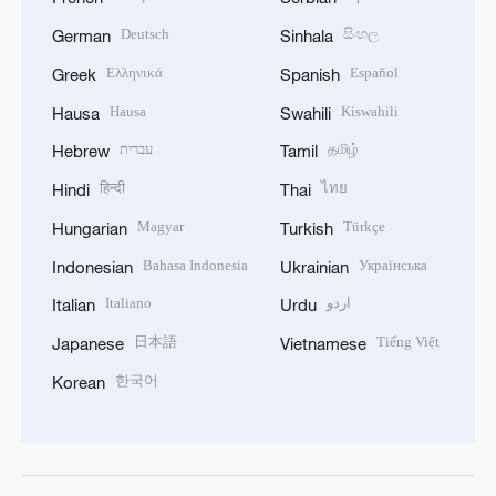
Deutsch
සිංහල
German
Sinhala
Ελληνικά
Español
Greek
Spanish
Hausa
Kiswahili
Hausa
Swahili
עברית
தமிழ்
Hebrew
Tamil
हिन्दी
ไทย
Hindi
Thai
Magyar
Türkçe
Hungarian
Turkish
Bahasa Indonesia
Українська
Indonesian
Ukrainian
Italiano
اردو
Italian
Urdu
日本語
Tiếng Việt
Japanese
Vietnamese
한국어
Korean