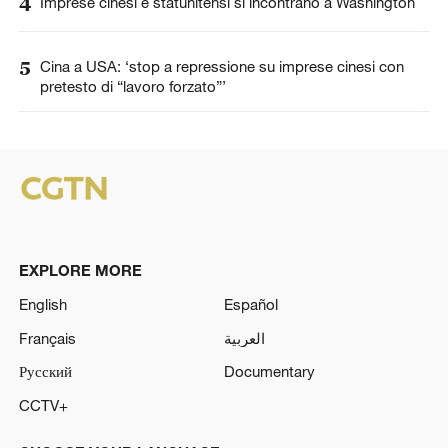
4
Imprese cinesi e statunitensi si incontrano a Washington
5
Cina a USA: ‘stop a repressione su imprese cinesi con
pretesto di “lavoro forzato”’
EXPLORE MORE
English
Español
Français
العربية
Русский
Documentary
CCTV+