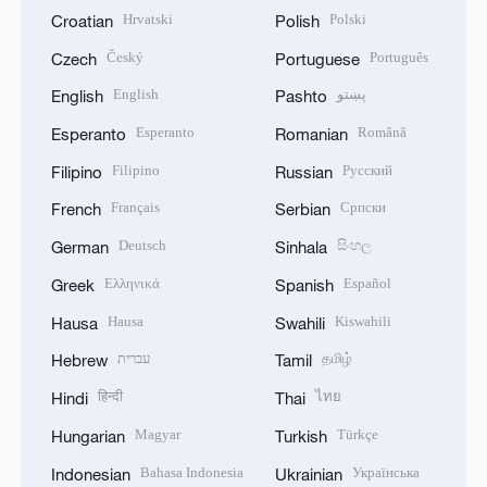
Hrvatski
Polski
Croatian
Polish
Český
Português
Czech
Portuguese
English
پښتو
English
Pashto
Esperanto
Română
Esperanto
Romanian
Filipino
Русский
Filipino
Russian
Français
Српски
French
Serbian
Deutsch
සිංහල
German
Sinhala
Ελληνικά
Español
Greek
Spanish
Hausa
Kiswahili
Hausa
Swahili
עברית
தமிழ்
Hebrew
Tamil
हिन्दी
ไทย
Hindi
Thai
Magyar
Türkçe
Hungarian
Turkish
Bahasa Indonesia
Українська
Indonesian
Ukrainian