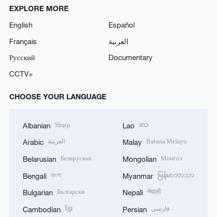
EXPLORE MORE
English
Español
Français
العربية
Русский
Documentary
CCTV+
CHOOSE YOUR LANGUAGE
Shqip
ລາວ
Albanian
Lao
العربية
Bahasa Melayu
Arabic
Malay
Беларуская
Монгол
Belarusian
Mongolian
বাংলা
မြန်မာဘာသာ
Bengali
Myanmar
Български
नेपाली
Bulgarian
Nepali
ខ្មែរ
فارسی
Cambodian
Persian