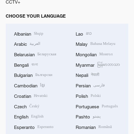
CCTV+
CHOOSE YOUR LANGUAGE
Shqip
ລາວ
Albanian
Lao
العربية
Bahasa Melayu
Arabic
Malay
Беларуская
Монгол
Belarusian
Mongolian
বাংলা
မြန်မာဘာသာ
Bengali
Myanmar
Български
नेपाली
Bulgarian
Nepali
ខ្មែរ
فارسی
Cambodian
Persian
Hrvatski
Polski
Croatian
Polish
Český
Português
Czech
Portuguese
English
پښتو
English
Pashto
Esperanto
Română
Esperanto
Romanian