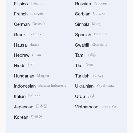
Filipino
Русский
Filipino
Russian
Français
Српски
French
Serbian
Deutsch
සිංහල
German
Sinhala
Ελληνικά
Español
Greek
Spanish
Hausa
Kiswahili
Hausa
Swahili
עברית
தமிழ்
Hebrew
Tamil
हिन्दी
ไทย
Hindi
Thai
Magyar
Türkçe
Hungarian
Turkish
Bahasa Indonesia
Українська
Indonesian
Ukrainian
Italiano
اردو
Italian
Urdu
日本語
Tiếng Việt
Japanese
Vietnamese
한국어
Korean