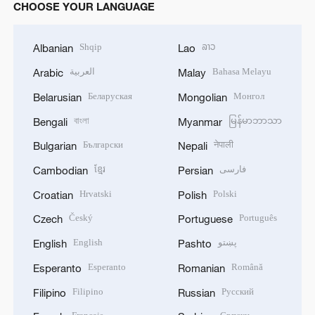
CHOOSE YOUR LANGUAGE
Shqip
ລາວ
Albanian
Lao
العربية
Bahasa Melayu
Arabic
Malay
Беларуская
Монгол
Belarusian
Mongolian
বাংলা
မြန်မာဘာသာ
Bengali
Myanmar
Български
नेपाली
Bulgarian
Nepali
ខ្មែរ
فارسی
Cambodian
Persian
Hrvatski
Polski
Croatian
Polish
Český
Português
Czech
Portuguese
English
پښتو
English
Pashto
Esperanto
Română
Esperanto
Romanian
Filipino
Русский
Filipino
Russian