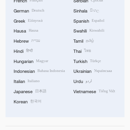
Français
Српски
French
Serbian
Deutsch
සිංහල
German
Sinhala
Ελληνικά
Español
Greek
Spanish
Hausa
Kiswahili
Hausa
Swahili
עברית
தமிழ்
Hebrew
Tamil
हिन्दी
ไทย
Hindi
Thai
Magyar
Türkçe
Hungarian
Turkish
Bahasa Indonesia
Українська
Indonesian
Ukrainian
Italiano
اردو
Italian
Urdu
日本語
Tiếng Việt
Japanese
Vietnamese
한국어
Korean