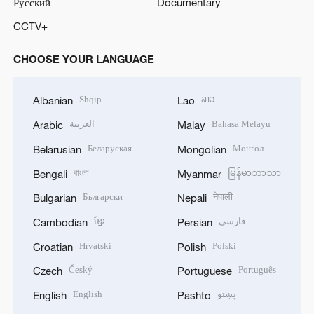
Русский
Documentary
CCTV+
CHOOSE YOUR LANGUAGE
Shqip
ລາວ
Albanian
Lao
العربية
Bahasa Melayu
Arabic
Malay
Беларуская
Монгол
Belarusian
Mongolian
বাংলা
မြန်မာဘာသာ
Bengali
Myanmar
Български
नेपाली
Bulgarian
Nepali
ខ្មែរ
فارسی
Cambodian
Persian
Hrvatski
Polski
Croatian
Polish
Český
Português
Czech
Portuguese
English
پښتو
English
Pashto