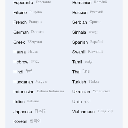
Esperanto
Română
Esperanto
Romanian
Filipino
Русский
Filipino
Russian
Français
Српски
French
Serbian
Deutsch
සිංහල
German
Sinhala
Ελληνικά
Español
Greek
Spanish
Hausa
Kiswahili
Hausa
Swahili
עברית
தமிழ்
Hebrew
Tamil
हिन्दी
ไทย
Hindi
Thai
Magyar
Türkçe
Hungarian
Turkish
Bahasa Indonesia
Українська
Indonesian
Ukrainian
Italiano
اردو
Italian
Urdu
日本語
Tiếng Việt
Japanese
Vietnamese
한국어
Korean