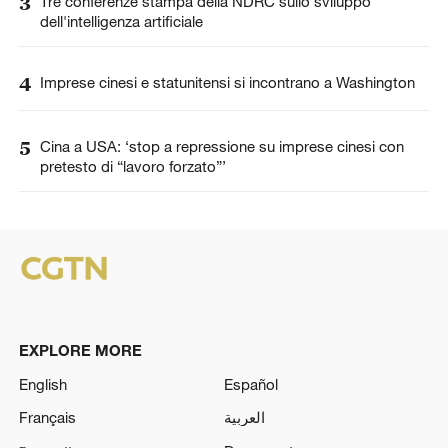
3
Tre conferenze stampa della NDRC sullo sviluppo
dell'intelligenza artificiale
4
Imprese cinesi e statunitensi si incontrano a Washington
5
Cina a USA: ‘stop a repressione su imprese cinesi con
pretesto di “lavoro forzato”’
EXPLORE MORE
English
Español
Français
العربية