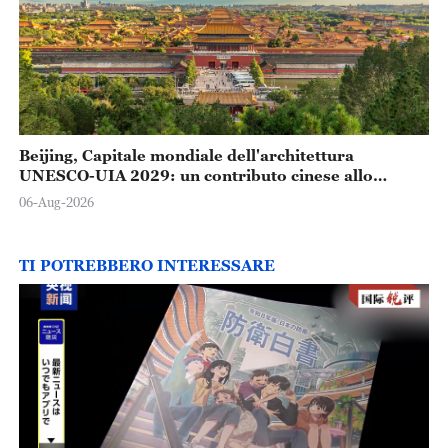
Beijing, Capitale mondiale dell'architettura
UNESCO-UIA 2029: un contributo cinese allo
sviluppo urbano sostenibile
06-Aug-2026
TI POTREBBERO INTERESSARE