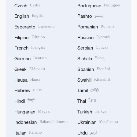
Český
Português
Czech
Portuguese
English
پښتو
English
Pashto
Esperanto
Română
Esperanto
Romanian
Filipino
Русский
Filipino
Russian
Français
Српски
French
Serbian
Deutsch
සිංහල
German
Sinhala
Ελληνικά
Español
Greek
Spanish
Hausa
Kiswahili
Hausa
Swahili
עברית
தமிழ்
Hebrew
Tamil
हिन्दी
ไทย
Hindi
Thai
Magyar
Türkçe
Hungarian
Turkish
Bahasa Indonesia
Українська
Indonesian
Ukrainian
Italiano
اردو
Italian
Urdu