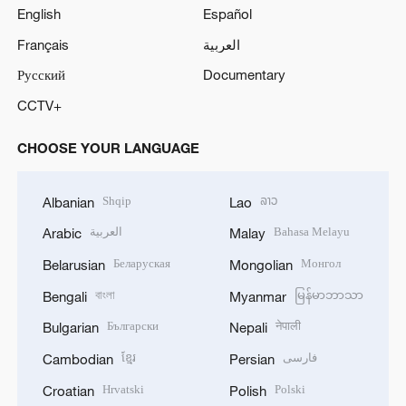
English
Español
Français
العربية
Русский
Documentary
CCTV+
CHOOSE YOUR LANGUAGE
Shqip
ລາວ
Albanian
Lao
العربية
Bahasa Melayu
Arabic
Malay
Беларуская
Монгол
Belarusian
Mongolian
বাংলা
မြန်မာဘာသာ
Bengali
Myanmar
Български
नेपाली
Bulgarian
Nepali
ខ្មែរ
فارسی
Cambodian
Persian
Hrvatski
Polski
Croatian
Polish