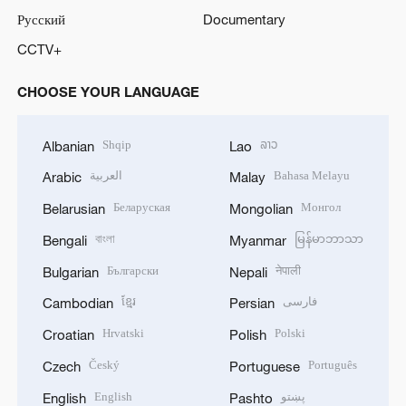
Русский
Documentary
CCTV+
CHOOSE YOUR LANGUAGE
Shqip
ລາວ
Albanian
Lao
العربية
Bahasa Melayu
Arabic
Malay
Беларуская
Монгол
Belarusian
Mongolian
বাংলা
မြန်မာဘာသာ
Bengali
Myanmar
Български
नेपाली
Bulgarian
Nepali
ខ្មែរ
فارسی
Cambodian
Persian
Hrvatski
Polski
Croatian
Polish
Český
Português
Czech
Portuguese
English
پښتو
English
Pashto