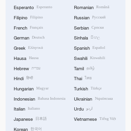
Esperanto
Română
Esperanto
Romanian
Filipino
Русский
Filipino
Russian
Français
Српски
French
Serbian
Deutsch
සිංහල
German
Sinhala
Ελληνικά
Español
Greek
Spanish
Hausa
Kiswahili
Hausa
Swahili
עברית
தமிழ்
Hebrew
Tamil
हिन्दी
ไทย
Hindi
Thai
Magyar
Türkçe
Hungarian
Turkish
Bahasa Indonesia
Українська
Indonesian
Ukrainian
Italiano
اردو
Italian
Urdu
日本語
Tiếng Việt
Japanese
Vietnamese
한국어
Korean