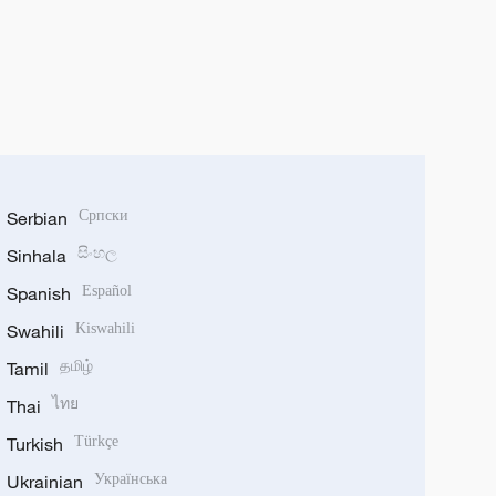
Serbian
Српски
Sinhala
සිංහල
Spanish
Español
Swahili
Kiswahili
Tamil
தமிழ்
Thai
ไทย
Turkish
Türkçe
Ukrainian
Українська