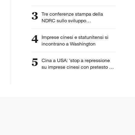
3
Tre conferenze stampa della
NDRC sullo sviluppo
dell'intelligenza artificiale
4
Imprese cinesi e statunitensi si
incontrano a Washington
5
Cina a USA: ‘stop a repressione
su imprese cinesi con pretesto di
“lavoro forzato”’