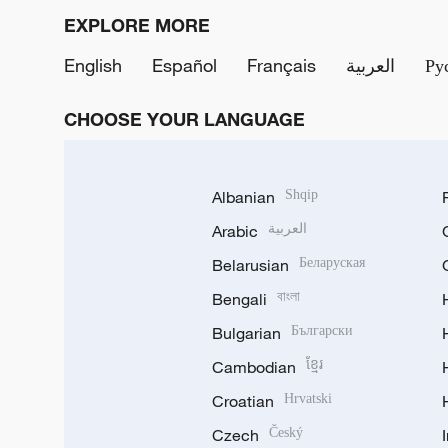
EXPLORE MORE
English
Español
Français
العربية
Ру
CHOOSE YOUR LANGUAGE
Albanian
Shqip
Arabic
العربية
Belarusian
Беларуская
Bengali
বাংলা
Bulgarian
Български
Cambodian
ខ្មែរ
Croatian
Hrvatski
Czech
Český