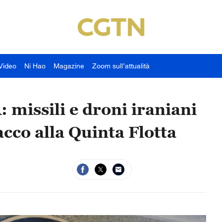
Video
Ni Hao
Magazine
Zoom sull’attualità
missili e droni iraniani
acco alla Quinta Flotta