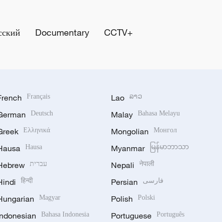
сский
Documentary
CCTV+
French
Français
Lao
ລາວ
German
Deutsch
Malay
Bahasa Melayu
Greek
Ελληνικά
Mongolian
Монгол
Hausa
Hausa
Myanmar
မြန်မာဘာသာ
Hebrew
עברית
Nepali
नेपाली
Hindi
हिन्दी
Persian
فارسی
Hungarian
Magyar
Polish
Polski
Indonesian
Bahasa Indonesia
Portuguese
Português