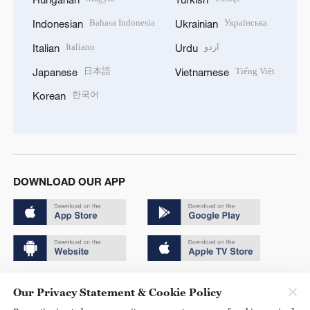
Bahasa Indonesia
Українська
Indonesian
Ukrainian
Italiano
اردو
Italian
Urdu
日本語
Tiếng Việt
Japanese
Vietnamese
한국어
Korean
DOWNLOAD OUR APP
Copyright © 2024 CGTN.
Our Privacy Statement & Cookie Policy
京ICP备20000184号