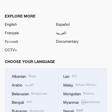
EXPLORE MORE
English
Español
Français
العربية
Русский
Documentary
CCTV+
CHOOSE YOUR LANGUAGE
Shqip
ລາວ
Albanian
Lao
العربية
Bahasa Melayu
Arabic
Malay
Беларуская
Монгол
Belarusian
Mongolian
বাংলা
မြန်မာဘာသာ
Bengali
Myanmar
Български
नेपाली
Bulgarian
Nepali