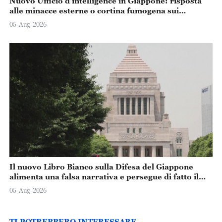
Nuovo Ufficio d’intelligence in Giappone: risposta
alle minacce esterne o cortina fumogena sui
problemi interni?
05-Aug-2026
Il nuovo Libro Bianco sulla Difesa del Giappone
alimenta una falsa narrativa e persegue di fatto il
rafforzamento militare
05-Aug-2026
TI POTREBBERO INTERESSARE