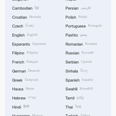
ខ្មែរ
فارسی
Cambodian
Persian
Hrvatski
Polski
Croatian
Polish
Český
Português
Czech
Portuguese
English
پښتو
English
Pashto
Esperanto
Română
Esperanto
Romanian
Filipino
Русский
Filipino
Russian
Français
Српски
French
Serbian
Deutsch
සිංහල
German
Sinhala
Ελληνικά
Español
Greek
Spanish
Hausa
Kiswahili
Hausa
Swahili
עברית
தமிழ்
Hebrew
Tamil
हिन्दी
ไทย
Hindi
Thai
Magyar
Türkçe
Hungarian
Turkish