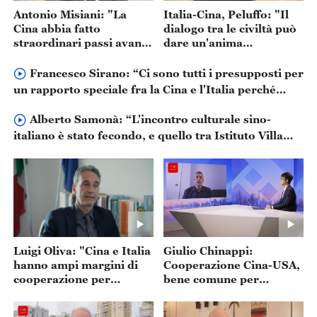
Antonio Misiani: "La
Italia-Cina, Peluffo: "Il
Cina abbia fatto
dialogo tra le civiltà può
straordinari passi avanti
dare un'anima
nell'intelligenza
umanistica all'era
artificiale"
dell'intelligenza
Francesco Sirano: “Ci sono tutti i presupposti per
artificiale"
un rapporto speciale fra la Cina e l'Italia perché
condividiamo una serie di dati in comune”
Alberto Samonà: “L'incontro culturale sino-
italiano è stato fecondo, e quello tra Istituto Villa
Adriana e Villa d'Este con la Cina va nella stessa
direzione”
Luigi Oliva: "Cina e Italia
Giulio Chinappi:
hanno ampi margini di
Cooperazione Cina-USA,
cooperazione per
bene comune per
valorizzare le rispettive
l’umanità
competenze"