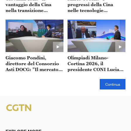
vantaggio della Cina
progressi della Cina
nella transizione
nelle tecnologie
ecologica può favorire
rinnovabili stanno
anche il progresso
generando una
europeo"
democratizzazione della
sostenibilità”
Giacomo Pondini,
Olimpiadi Milano-
direttore del Consorzio
Cortina 2026, il
Asti DOCG: "Il mercato
presidente CONI Luciano
cinese è sempre più
Buonfiglio: "Siamo
ricettivo"
pronti a fare la storia"
Continua