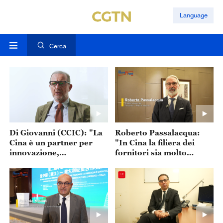
Language
Cerca
Di Giovanni (CCIC): "La
Roberto Passalacqua:
Cina è un partner per
"In Cina la filiera dei
innovazione,
fornitori sia molto
trasformazione
avanzata sul piano
industriale e crescita
tecnologico"
globale"