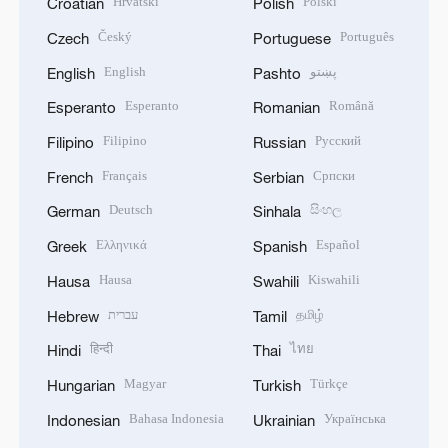
Hrvatski
Polski
Croatian
Polish
Český
Português
Czech
Portuguese
English
پښتو
English
Pashto
Esperanto
Română
Esperanto
Romanian
Filipino
Русский
Filipino
Russian
Français
Српски
French
Serbian
Deutsch
සිංහල
German
Sinhala
Ελληνικά
Español
Greek
Spanish
Hausa
Kiswahili
Hausa
Swahili
עברית
தமிழ்
Hebrew
Tamil
हिन्दी
ไทย
Hindi
Thai
Magyar
Türkçe
Hungarian
Turkish
Bahasa Indonesia
Українська
Indonesian
Ukrainian