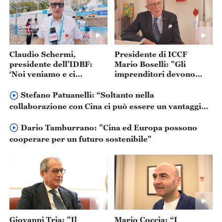
Claudio Schermi,
Presidente di ICCF
presidente dell’IDBF:
Mario Boselli: "Gli
‘Noi veniamo e ci
imprenditori devono
sentiamo proprio a casa’
visitare la Cina"
Stefano Patuanelli: “Soltanto nella
collaborazione con Cina ci può essere un vantaggio,
forse più per l'Europa che per la Cina”
Dario Tamburrano: "Cina ed Europa possono
cooperare per un futuro sostenibile"
Giovanni Tria: "Il
Mario Coccia: “I