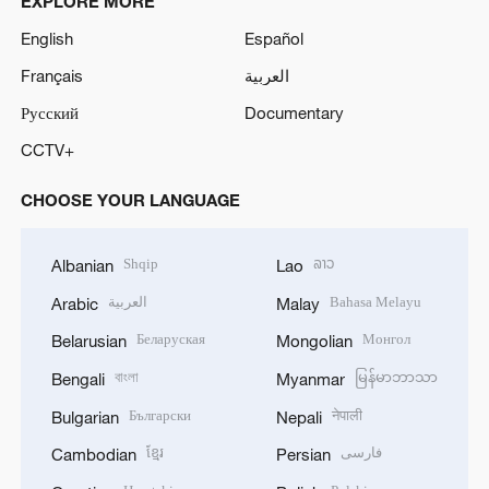
EXPLORE MORE
English
Español
Français
العربية
Русский
Documentary
CCTV+
CHOOSE YOUR LANGUAGE
Shqip
ລາວ
Albanian
Lao
العربية
Bahasa Melayu
Arabic
Malay
Беларуская
Монгол
Belarusian
Mongolian
বাংলা
မြန်မာဘာသာ
Bengali
Myanmar
Български
नेपाली
Bulgarian
Nepali
ខ្មែរ
فارسی
Cambodian
Persian