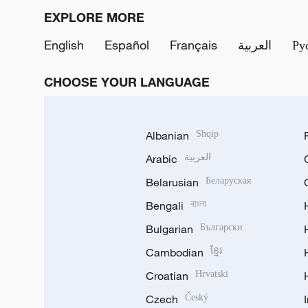
EXPLORE MORE
English
Español
Français
العربية
Ру
CHOOSE YOUR LANGUAGE
Albanian
Shqip
Arabic
العربية
Belarusian
Беларуская
Bengali
বাংলা
Bulgarian
Български
Cambodian
ខ្មែរ
Croatian
Hrvatski
Czech
Český