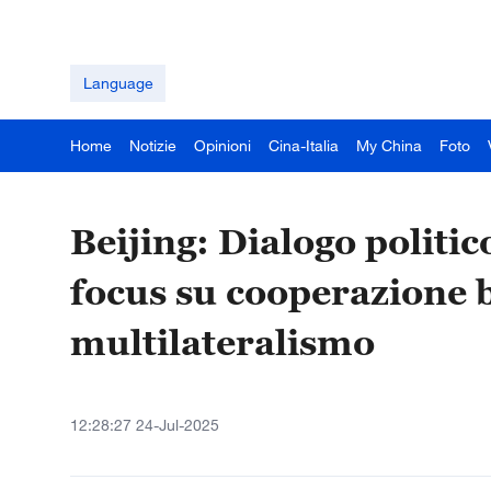
Language
Home
Notizie
Opinioni
Cina-Italia
My China
Foto
Beijing: Dialogo politico
focus su cooperazione bi
multilateralismo
12:28:27 24-Jul-2025