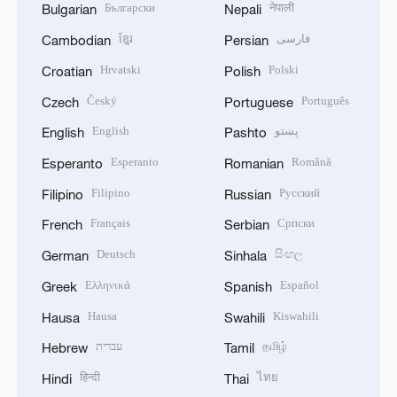
Български
नेपाली
Bulgarian
Nepali
ខ្មែរ
فارسی
Cambodian
Persian
Hrvatski
Polski
Croatian
Polish
Český
Português
Czech
Portuguese
English
پښتو
English
Pashto
Esperanto
Română
Esperanto
Romanian
Filipino
Русский
Filipino
Russian
Français
Српски
French
Serbian
Deutsch
සිංහල
German
Sinhala
Ελληνικά
Español
Greek
Spanish
Hausa
Kiswahili
Hausa
Swahili
עברית
தமிழ்
Hebrew
Tamil
हिन्दी
ไทย
Hindi
Thai