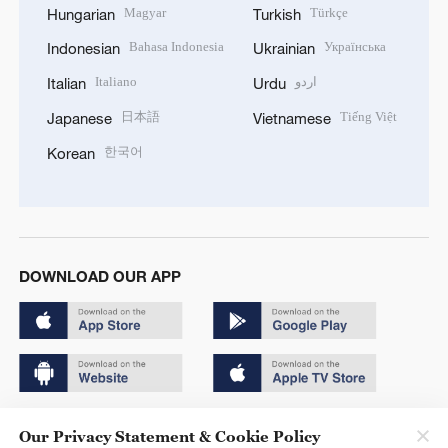
Magyar
Türkçe
Hungarian
Turkish
Bahasa Indonesia
Українська
Indonesian
Ukrainian
Italiano
اردو
Italian
Urdu
日本語
Tiếng Việt
Japanese
Vietnamese
한국어
Korean
DOWNLOAD OUR APP
Copyright © 2024 CGTN.
Our Privacy Statement & Cookie Policy