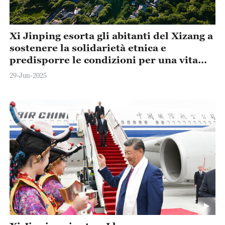
Xi Jinping esorta gli abitanti del Xizang a
sostenere la solidarietà etnica e
predisporre le condizioni per una vita
prospera e felice
29-Jun-2025