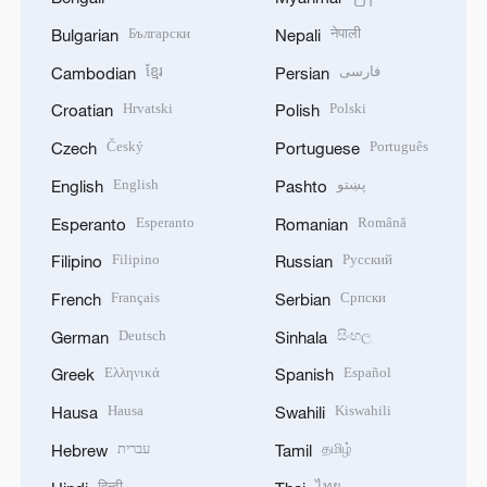
Български
नेपाली
Bulgarian
Nepali
ខ្មែរ
فارسی
Cambodian
Persian
Hrvatski
Polski
Croatian
Polish
Český
Português
Czech
Portuguese
English
پښتو
English
Pashto
Esperanto
Română
Esperanto
Romanian
Filipino
Русский
Filipino
Russian
Français
Српски
French
Serbian
Deutsch
සිංහල
German
Sinhala
Ελληνικά
Español
Greek
Spanish
Hausa
Kiswahili
Hausa
Swahili
עברית
தமிழ்
Hebrew
Tamil
हिन्दी
ไทย