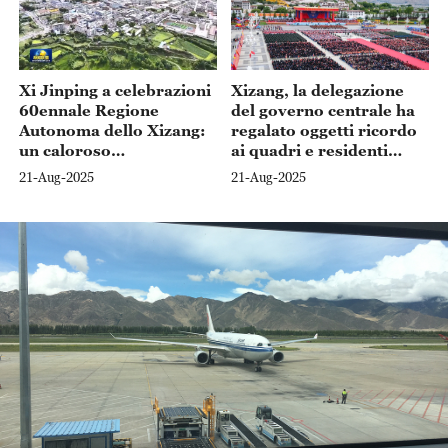
Xi Jinping a celebrazioni
Xizang, la delegazione
60ennale Regione
del governo centrale ha
Autonoma dello Xizang:
regalato oggetti ricordo
un caloroso
ai quadri e residenti
incoraggiamento a tutti i
delle diverse etnie
21-Aug-2025
21-Aug-2025
gruppi etnici