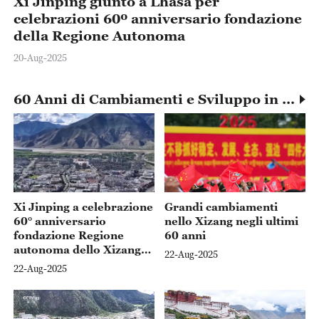
Xi Jinping giunto a Lhasa per
celebrazioni 60º anniversario fondazione
della Regione Autonoma
20-Aug-2025
60 Anni di Cambiamenti e Sviluppo in Xizang
Xi Jinping a celebrazione
Grandi cambiamenti
60° anniversario
nello Xizang negli ultimi
fondazione Regione
60 anni
autonoma dello Xizang,
22-Aug-2025
incoraggiamenti a quadri
22-Aug-2025
e cittadini