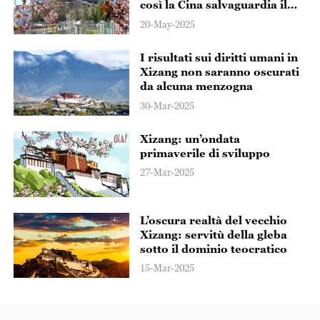
così la Cina salvaguardia il
“tesoro” dello Xizang
20-May-2025
I risultati sui diritti umani in
Xizang non saranno oscurati
da alcuna menzogna
30-Mar-2025
Xizang: un’ondata
primaverile di sviluppo
27-Mar-2025
L’oscura realtà del vecchio
Xizang: servitù della gleba
sotto il dominio teocratico
15-Mar-2025