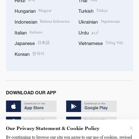
Hindi
Thai
Magyar
Türkçe
Hungarian
Turkish
Bahasa Indonesia
Українська
Indonesian
Ukrainian
Italiano
اردو
Italian
Urdu
日本語
Tiếng Việt
Japanese
Vietnamese
한국어
Korean
DOWNLOAD OUR APP
Our Privacy Statement & Cookie Policy
By continuing to browse our site you agree to our use of cookies, revised
Copyright © 2024 CGTN.