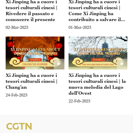
Xi Jinping ha a cuore i
Xi Jinping ha a cuore i
tesori culturali cinesi |
tesori culturali cinesi |
Rivedere il passato e
Come Xi Jinping ha
conoscere il presente
contribuito a salvare il
sito archeologico di
02-Mar-2023
01-Mar-2023
Wanshouyan
Xi Jinping ha a cuore i
Xi Jinping ha a cuore i
tesori culturali cinesi |
tesori culturali cinesi | la
Chang’an
nuova melodia del Lago
dell’Ovest
24-Feb-2023
22-Feb-2023