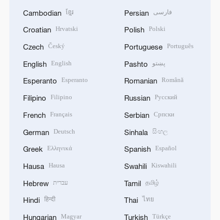
ខ្មែរ
فارسی
Cambodian
Persian
Hrvatski
Polski
Croatian
Polish
Český
Português
Czech
Portuguese
English
پښتو
English
Pashto
Esperanto
Română
Esperanto
Romanian
Filipino
Русский
Filipino
Russian
Français
Српски
French
Serbian
Deutsch
සිංහල
German
Sinhala
Ελληνικά
Español
Greek
Spanish
Hausa
Kiswahili
Hausa
Swahili
עברית
தமிழ்
Hebrew
Tamil
हिन्दी
ไทย
Hindi
Thai
Magyar
Türkçe
Hungarian
Turkish