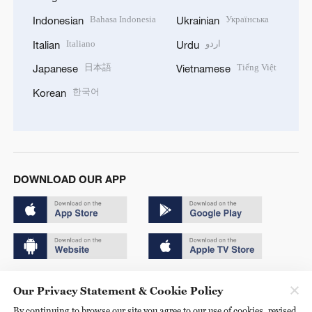
Bahasa Indonesia
Українська
Indonesian
Ukrainian
Italiano
اردو
Italian
Urdu
日本語
Tiếng Việt
Japanese
Vietnamese
한국어
Korean
DOWNLOAD OUR APP
Copyright © 2024 CGTN.
Our Privacy Statement & Cookie Policy
京ICP备20000184号
By continuing to browse our site you agree to our use of cookies, revised