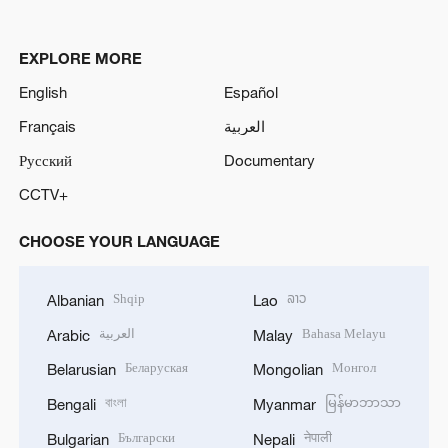
EXPLORE MORE
English
Español
Français
العربية
Русский
Documentary
CCTV+
CHOOSE YOUR LANGUAGE
Shqip
ລາວ
Albanian
Lao
العربية
Bahasa Melayu
Arabic
Malay
Беларуская
Монгол
Belarusian
Mongolian
বাংলা
မြန်မာဘာသာ
Bengali
Myanmar
Български
नेपाली
Bulgarian
Nepali