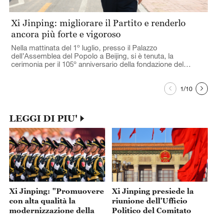
Xi Jinping: migliorare il Partito e renderlo
X
ancora più forte e vigoroso
c
Nella mattinata del 1º luglio, presso il Palazzo
Il
dell’Assemblea del Popolo a Beijing, si è tenuta, la
an
cerimonia per il 105º anniversario della fondazione del
il
Partito Comunista
Ji
af
st
1
/
10
LEGGI DI PIU'
Xi Jinping: "Promuovere
Xi Jinping presiede la
con alta qualità la
riunione dell'Ufficio
modernizzazione della
Politico del Comitato