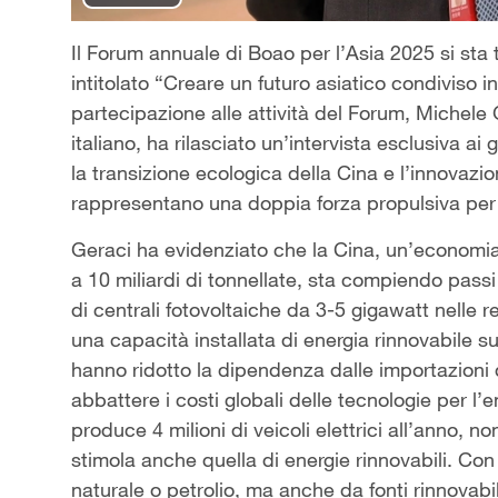
Play
Video
Il Forum annuale di Boao per l’Asia 2025 si sta
intitolato “Creare un futuro asiatico condiviso 
partecipazione alle attività del Forum, Michele
italiano, ha rilasciato un’intervista esclusiva a
la transizione ecologica della Cina e l’innovazio
rappresentano una doppia forza propulsiva per
Geraci ha evidenziato che la Cina, un’economia 
a 10 miliardi di tonnellate, sta compiendo passi 
di centrali fotovoltaiche da 3-5 gigawatt nelle 
una capacità installata di energia rinnovabile s
hanno ridotto la dipendenza dalle importazioni 
abbattere i costi globali delle tecnologie per 
produce 4 milioni di veicoli elettrici all’anno, 
stimola anche quella di energie rinnovabili. Con i 
naturale o petrolio, ma anche da fonti rinnovabil