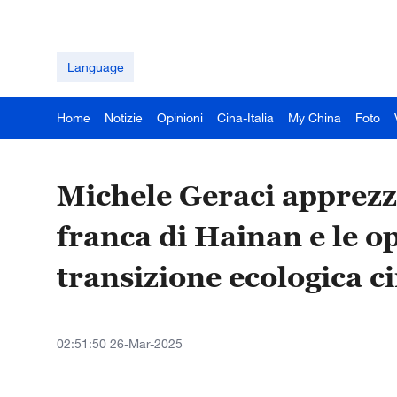
Language
Home
Notizie
Opinioni
Cina-Italia
My China
Foto
Michele Geraci apprezz
franca di Hainan e le o
transizione ecologica c
02:51:50 26-Mar-2025