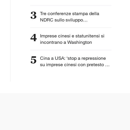
3
Tre conferenze stampa della
NDRC sullo sviluppo
dell'intelligenza artificiale
4
Imprese cinesi e statunitensi si
incontrano a Washington
5
Cina a USA: ‘stop a repressione
su imprese cinesi con pretesto di
“lavoro forzato”’