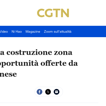
Video
Ni Hao
Magazine
Zoom sull’attualità
a costruzione zona
pportunità offerte da
inese