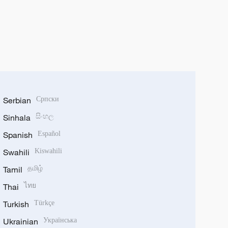
Serbian
Српски
Sinhala
සිංහල
Spanish
Español
Swahili
Kiswahili
Tamil
தமிழ்
Thai
ไทย
Turkish
Türkçe
Ukrainian
Українська