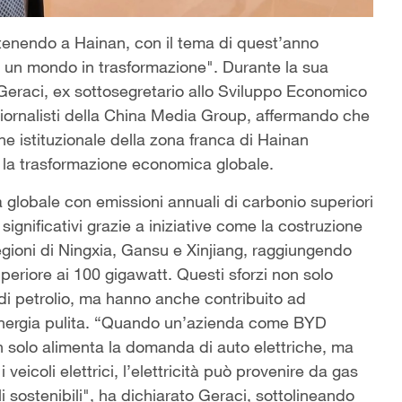
 tenendo a Hainan, con il tema di quest’anno
in un mondo in trasformazione". Durante la sua
 Geraci, ex sottosegretario allo Sviluppo Economico
i giornalisti della China Media Group, affermando che
ne istituzionale della zona franca di Hainan
 la trasformazione economica globale.
globale con emissioni annuali di carbonio superiori
significativi grazie a iniziative come la costruzione
regioni di Ningxia, Gansu e Xinjiang, raggiungendo
uperiore ai 100 gigawatt. Questi sforzi non solo
di petrolio, ma hanno anche contribuito ad
l’energia pulita. “Quando un’azienda come BYD
non solo alimenta la domanda di auto elettriche, ma
veicoli elettrici, l’elettricità può provenire da gas
i sostenibili", ha dichiarato Geraci, sottolineando