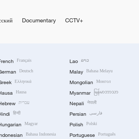
сский
Documentary
CCTV+
French
Français
Lao
ລາວ
German
Deutsch
Malay
Bahasa Melayu
Greek
Ελληνικά
Mongolian
Монгол
Hausa
Hausa
Myanmar
မြန်မာဘာသာ
Hebrew
עברית
Nepali
नेपाली
Hindi
हिन्दी
Persian
فارسی
Hungarian
Magyar
Polish
Polski
Indonesian
Bahasa Indonesia
Portuguese
Português