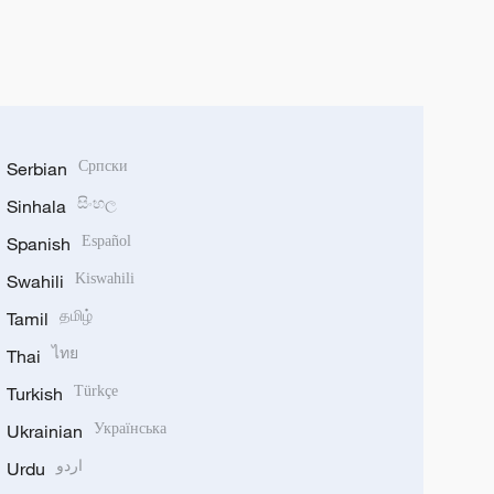
Serbian
Српски
Sinhala
සිංහල
Spanish
Español
Swahili
Kiswahili
Tamil
தமிழ்
Thai
ไทย
Turkish
Türkçe
Ukrainian
Українська
Urdu
اردو