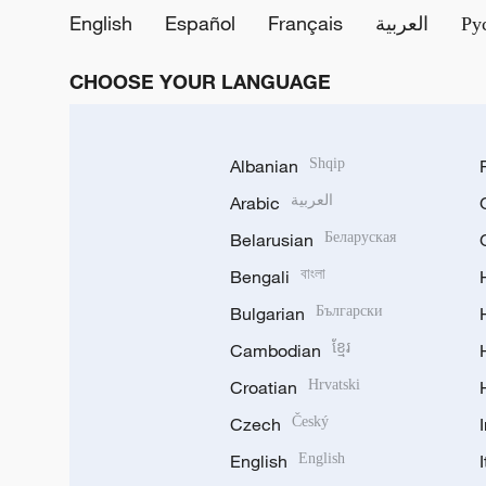
English
Español
Français
العربية
Ру
CHOOSE YOUR LANGUAGE
Albanian
Shqip
Arabic
العربية
Belarusian
Беларуская
Bengali
বাংলা
Bulgarian
Български
Cambodian
ខ្មែរ
Croatian
Hrvatski
Czech
Český
English
English