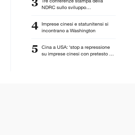
3
Tre conferenze stampa della
NDRC sullo sviluppo
dell'intelligenza artificiale
4
Imprese cinesi e statunitensi si
incontrano a Washington
5
Cina a USA: ‘stop a repressione
su imprese cinesi con pretesto di
“lavoro forzato”’