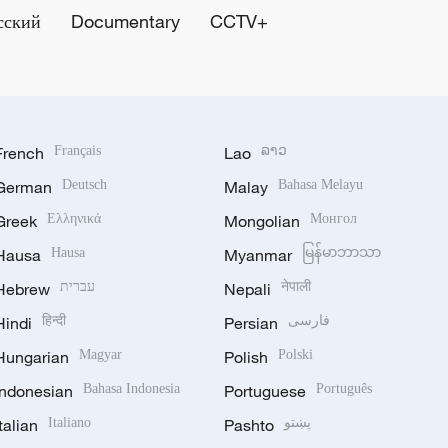
сский
Documentary
CCTV+
French
Français
Lao
ລາວ
German
Deutsch
Malay
Bahasa Melayu
Greek
Ελληνικά
Mongolian
Монгол
Hausa
Hausa
Myanmar
မြန်မာဘာသာ
Hebrew
עברית
Nepali
नेपाली
Hindi
हिन्दी
Persian
فارسی
Hungarian
Magyar
Polish
Polski
Indonesian
Bahasa Indonesia
Portuguese
Português
Italian
Italiano
Pashto
پښتو