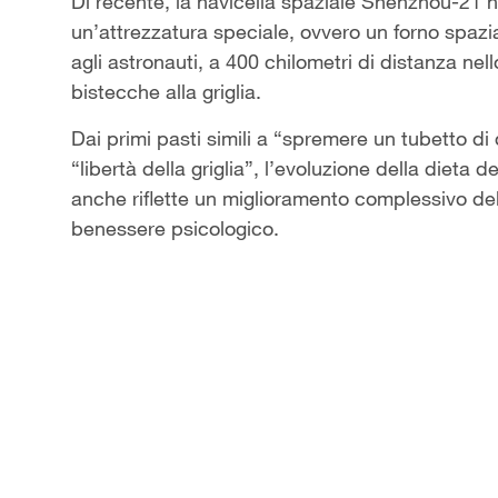
Video
Di recente, la navicella spaziale Shenzhou-21 h
un’attrezzatura speciale, ovvero un forno spa
agli astronauti, a 400 chilometri di distanza nell
bistecche alla griglia.
Dai primi pasti simili a “spremere un tubetto di de
“libertà della griglia”, l’evoluzione della dieta 
anche riflette un miglioramento complessivo dell
benessere psicologico.