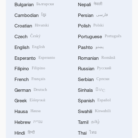
Български
नेपाली
Bulgarian
Nepali
ខ្មែរ
فارسی
Cambodian
Persian
Hrvatski
Polski
Croatian
Polish
Český
Português
Czech
Portuguese
English
پښتو
English
Pashto
Esperanto
Română
Esperanto
Romanian
Filipino
Русский
Filipino
Russian
Français
Српски
French
Serbian
Deutsch
සිංහල
German
Sinhala
Ελληνικά
Español
Greek
Spanish
Hausa
Kiswahili
Hausa
Swahili
עברית
தமிழ்
Hebrew
Tamil
हिन्दी
ไทย
Hindi
Thai