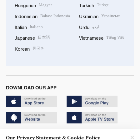
Magyar
Türkçe
Hungarian
Turkish
Bahasa Indonesia
Українська
Indonesian
Ukrainian
Italiano
اردو
Italian
Urdu
日本語
Tiếng Việt
Japanese
Vietnamese
한국어
Korean
DOWNLOAD OUR APP
Copyright © 2024 CGTN.
Our Privacy Statement & Cookie Policy