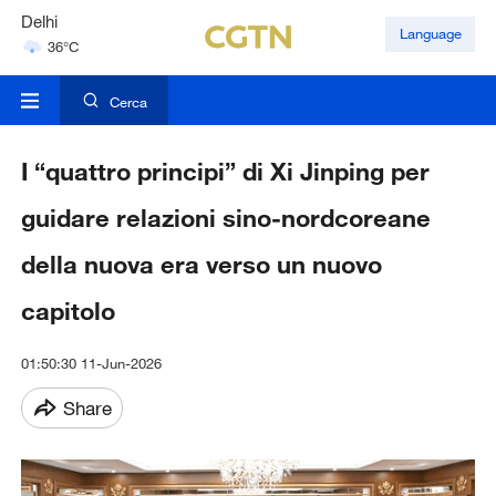
Delhi
Language
36°C
Hyderabad
42°C
Cerca
I “quattro principi” di Xi Jinping per
guidare relazioni sino-nordcoreane
della nuova era verso un nuovo
capitolo
01:50:30 11-Jun-2026
Share