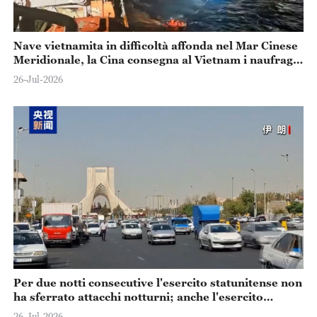
Nave vietnamita in difficoltà affonda nel Mar Cinese
Meridionale, la Cina consegna al Vietnam i naufraghi
soccorsi
26-Jul-2026
Per due notti consecutive l'esercito statunitense non
ha sferrato attacchi notturni; anche l'esercito
iraniano sospende i contrattacchi
26-Jul-2026