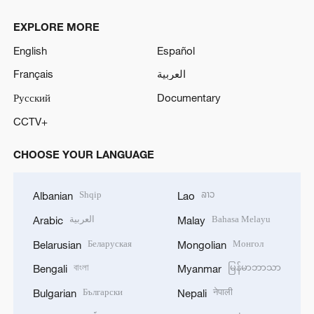
EXPLORE MORE
English
Español
Français
العربية
Русский
Documentary
CCTV+
CHOOSE YOUR LANGUAGE
Shqip
ລາວ
Albanian
Lao
العربية
Bahasa Melayu
Arabic
Malay
Беларуская
Монгол
Belarusian
Mongolian
বাংলা
မြန်မာဘာသာ
Bengali
Myanmar
Български
नेपाली
Bulgarian
Nepali