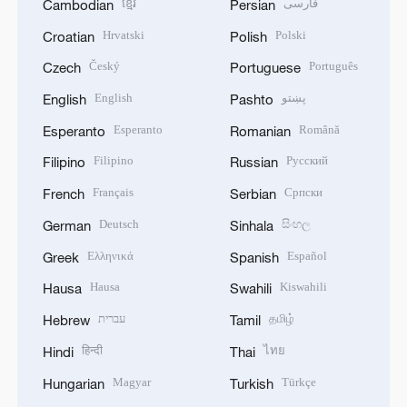
ខ្មែរ
فارسی
Cambodian
Persian
Hrvatski
Polski
Croatian
Polish
Český
Português
Czech
Portuguese
English
پښتو
English
Pashto
Esperanto
Română
Esperanto
Romanian
Filipino
Русский
Filipino
Russian
Français
Српски
French
Serbian
Deutsch
සිංහල
German
Sinhala
Ελληνικά
Español
Greek
Spanish
Hausa
Kiswahili
Hausa
Swahili
עברית
தமிழ்
Hebrew
Tamil
हिन्दी
ไทย
Hindi
Thai
Magyar
Türkçe
Hungarian
Turkish