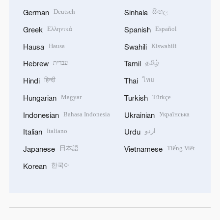
Deutsch
සිංහල
German
Sinhala
Ελληνικά
Español
Greek
Spanish
Hausa
Kiswahili
Hausa
Swahili
עברית
தமிழ்
Hebrew
Tamil
हिन्दी
ไทย
Hindi
Thai
Magyar
Türkçe
Hungarian
Turkish
Bahasa Indonesia
Українська
Indonesian
Ukrainian
Italiano
اردو
Italian
Urdu
日本語
Tiếng Việt
Japanese
Vietnamese
한국어
Korean