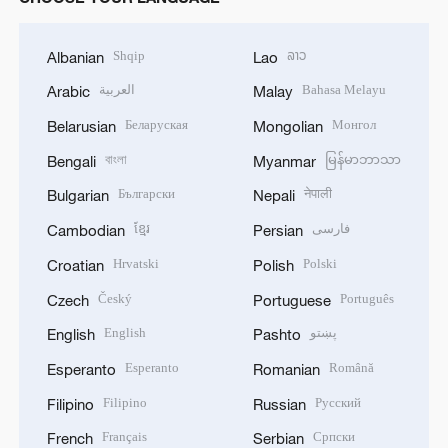
Shqip
ລາວ
Albanian
Lao
العربية
Bahasa Melayu
Arabic
Malay
Беларуская
Монгол
Belarusian
Mongolian
বাংলা
မြန်မာဘာသာ
Bengali
Myanmar
Български
नेपाली
Bulgarian
Nepali
ខ្មែរ
فارسی
Cambodian
Persian
Hrvatski
Polski
Croatian
Polish
Český
Português
Czech
Portuguese
English
پښتو
English
Pashto
Esperanto
Română
Esperanto
Romanian
Filipino
Русский
Filipino
Russian
Français
Српски
French
Serbian