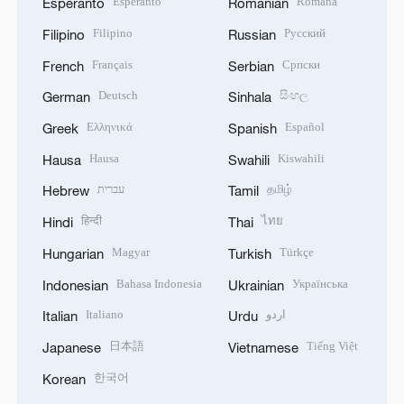
Esperanto
Română
Esperanto
Romanian
Filipino
Русский
Filipino
Russian
Français
Српски
French
Serbian
Deutsch
සිංහල
German
Sinhala
Ελληνικά
Español
Greek
Spanish
Hausa
Kiswahili
Hausa
Swahili
עברית
தமிழ்
Hebrew
Tamil
हिन्दी
ไทย
Hindi
Thai
Magyar
Türkçe
Hungarian
Turkish
Bahasa Indonesia
Українська
Indonesian
Ukrainian
Italiano
اردو
Italian
Urdu
日本語
Tiếng Việt
Japanese
Vietnamese
한국어
Korean