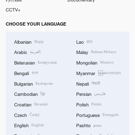
CCTV+
CHOOSE YOUR LANGUAGE
Shqip
ລາວ
Albanian
Lao
العربية
Bahasa Melayu
Arabic
Malay
Беларуская
Монгол
Belarusian
Mongolian
বাংলা
မြန်မာဘာသာ
Bengali
Myanmar
Български
नेपाली
Bulgarian
Nepali
ខ្មែរ
فارسی
Cambodian
Persian
Hrvatski
Polski
Croatian
Polish
Český
Português
Czech
Portuguese
English
پښتو
English
Pashto