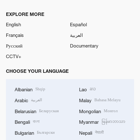
EXPLORE MORE
English
Español
Français
العربية
Русский
Documentary
CCTV+
CHOOSE YOUR LANGUAGE
Shqip
ລາວ
Albanian
Lao
العربية
Bahasa Melayu
Arabic
Malay
Беларуская
Монгол
Belarusian
Mongolian
বাংলা
မြန်မာဘာသာ
Bengali
Myanmar
Български
नेपाली
Bulgarian
Nepali