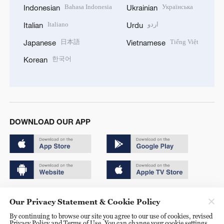
Bahasa Indonesia
Українська
Indonesian
Ukrainian
Italiano
اردو
Italian
Urdu
日本語
Tiếng Việt
Japanese
Vietnamese
한국어
Korean
DOWNLOAD OUR APP
Copyright © 2024 CGTN.
Our Privacy Statement & Cookie Policy
京ICP备20000184号
By continuing to browse our site you agree to our use of cookies, revised
Privacy Policy and Terms of Use. You can change your cookie settings