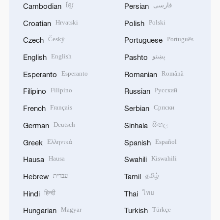
ខ្មែរ
فارسی
Cambodian
Persian
Hrvatski
Polski
Croatian
Polish
Český
Português
Czech
Portuguese
English
پښتو
English
Pashto
Esperanto
Română
Esperanto
Romanian
Filipino
Русский
Filipino
Russian
Français
Српски
French
Serbian
Deutsch
සිංහල
German
Sinhala
Ελληνικά
Español
Greek
Spanish
Hausa
Kiswahili
Hausa
Swahili
עברית
தமிழ்
Hebrew
Tamil
हिन्दी
ไทย
Hindi
Thai
Magyar
Türkçe
Hungarian
Turkish