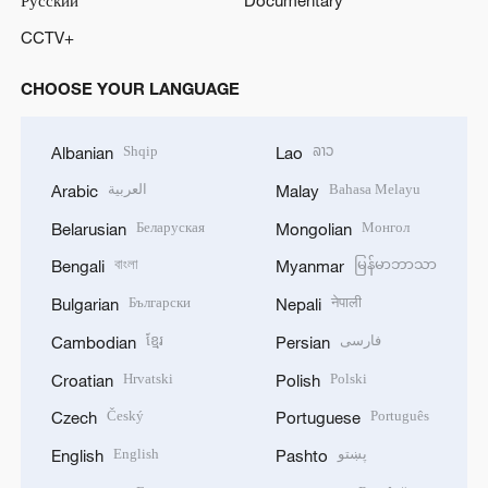
Русский
Documentary
CCTV+
CHOOSE YOUR LANGUAGE
Shqip
ລາວ
Albanian
Lao
العربية
Bahasa Melayu
Arabic
Malay
Беларуская
Монгол
Belarusian
Mongolian
বাংলা
မြန်မာဘာသာ
Bengali
Myanmar
Български
नेपाली
Bulgarian
Nepali
ខ្មែរ
فارسی
Cambodian
Persian
Hrvatski
Polski
Croatian
Polish
Český
Português
Czech
Portuguese
English
پښتو
English
Pashto