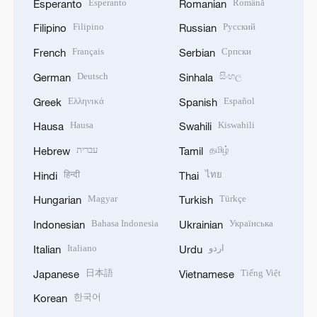
Esperanto
Română
Esperanto
Romanian
Filipino
Русский
Filipino
Russian
Français
Српски
French
Serbian
Deutsch
සිංහල
German
Sinhala
Ελληνικά
Español
Greek
Spanish
Hausa
Kiswahili
Hausa
Swahili
עברית
தமிழ்
Hebrew
Tamil
हिन्दी
ไทย
Hindi
Thai
Magyar
Türkçe
Hungarian
Turkish
Bahasa Indonesia
Українська
Indonesian
Ukrainian
Italiano
اردو
Italian
Urdu
日本語
Tiếng Việt
Japanese
Vietnamese
한국어
Korean