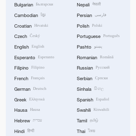
Български
नेपाली
Bulgarian
Nepali
ខ្មែរ
فارسی
Cambodian
Persian
Hrvatski
Polski
Croatian
Polish
Český
Português
Czech
Portuguese
English
پښتو
English
Pashto
Esperanto
Română
Esperanto
Romanian
Filipino
Русский
Filipino
Russian
Français
Српски
French
Serbian
Deutsch
සිංහල
German
Sinhala
Ελληνικά
Español
Greek
Spanish
Hausa
Kiswahili
Hausa
Swahili
עברית
தமிழ்
Hebrew
Tamil
हिन्दी
ไทย
Hindi
Thai