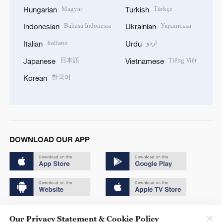
Magyar
Türkçe
Hungarian
Turkish
Bahasa Indonesia
Українська
Indonesian
Ukrainian
Italiano
اردو
Italian
Urdu
日本語
Tiếng Việt
Japanese
Vietnamese
한국어
Korean
DOWNLOAD OUR APP
Copyright © 2024 CGTN.
Our Privacy Statement & Cookie Policy