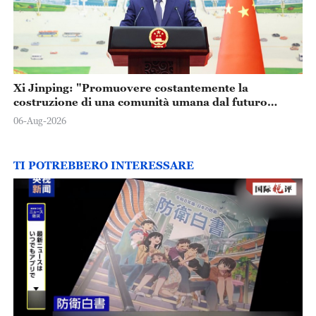
Xi Jinping: "Promuovere costantemente la
costruzione di una comunità umana dal futuro
condiviso"
06-Aug-2026
TI POTREBBERO INTERESSARE