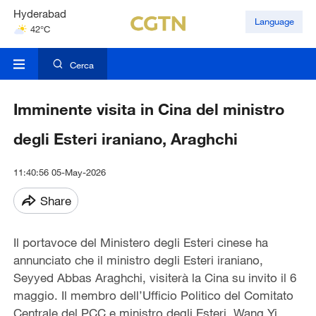
Hyderabad
Language
42°C
Mumbai
31°C
Cerca
Imminente visita in Cina del ministro
degli Esteri iraniano, Araghchi
11:40:56 05-May-2026
Share
Il portavoce del Ministero degli Esteri cinese ha
annunciato che il ministro degli Esteri iraniano,
Seyyed Abbas Araghchi, visiterà la Cina su invito il 6
maggio. Il membro dell’Ufficio Politico del Comitato
Centrale del PCC e ministro degli Esteri, Wang Yi,