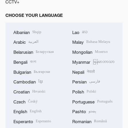
CCTV+
CHOOSE YOUR LANGUAGE
Shqip
ລາວ
Albanian
Lao
العربية
Bahasa Melayu
Arabic
Malay
Беларуская
Монгол
Belarusian
Mongolian
বাংলা
မြန်မာဘာသာ
Bengali
Myanmar
Български
नेपाली
Bulgarian
Nepali
ខ្មែរ
فارسی
Cambodian
Persian
Hrvatski
Polski
Croatian
Polish
Český
Português
Czech
Portuguese
English
پښتو
English
Pashto
Esperanto
Română
Esperanto
Romanian