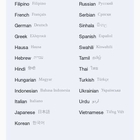
Filipino
Русский
Filipino
Russian
Français
Српски
French
Serbian
Deutsch
සිංහල
German
Sinhala
Ελληνικά
Español
Greek
Spanish
Hausa
Kiswahili
Hausa
Swahili
עברית
தமிழ்
Hebrew
Tamil
हिन्दी
ไทย
Hindi
Thai
Magyar
Türkçe
Hungarian
Turkish
Bahasa Indonesia
Українська
Indonesian
Ukrainian
Italiano
اردو
Italian
Urdu
日本語
Tiếng Việt
Japanese
Vietnamese
한국어
Korean