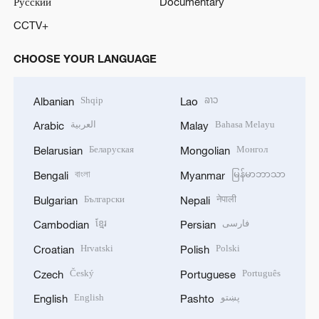
Русский
Documentary
CCTV+
CHOOSE YOUR LANGUAGE
Shqip
ລາວ
Albanian
Lao
العربية
Bahasa Melayu
Arabic
Malay
Беларуская
Монгол
Belarusian
Mongolian
বাংলা
မြန်မာဘာသာ
Bengali
Myanmar
Български
नेपाली
Bulgarian
Nepali
ខ្មែរ
فارسی
Cambodian
Persian
Hrvatski
Polski
Croatian
Polish
Český
Português
Czech
Portuguese
English
پښتو
English
Pashto