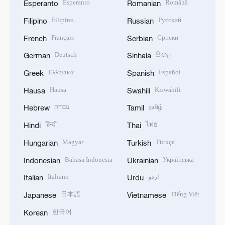
Esperanto
Română
Esperanto
Romanian
Filipino
Русский
Filipino
Russian
Français
Српски
French
Serbian
Deutsch
සිංහල
German
Sinhala
Ελληνικά
Español
Greek
Spanish
Hausa
Kiswahili
Hausa
Swahili
עברית
தமிழ்
Hebrew
Tamil
हिन्दी
ไทย
Hindi
Thai
Magyar
Türkçe
Hungarian
Turkish
Bahasa Indonesia
Українська
Indonesian
Ukrainian
Italiano
اردو
Italian
Urdu
日本語
Tiếng Việt
Japanese
Vietnamese
한국어
Korean