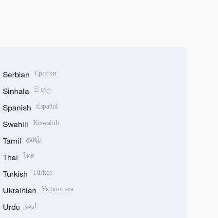
Serbian
Српски
Sinhala
සිංහල
Spanish
Español
Swahili
Kiswahili
Tamil
தமிழ்
Thai
ไทย
Turkish
Türkçe
Ukrainian
Українська
Urdu
اردو