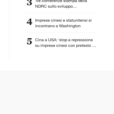
3
Tre conferenze stampa della
NDRC sullo sviluppo
dell'intelligenza artificiale
4
Imprese cinesi e statunitensi si
incontrano a Washington
5
Cina a USA: ‘stop a repressione
su imprese cinesi con pretesto di
“lavoro forzato”’