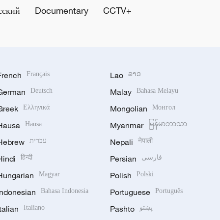
сский
Documentary
CCTV+
French
Français
Lao
ລາວ
German
Deutsch
Malay
Bahasa Melayu
Greek
Ελληνικά
Mongolian
Монгол
Hausa
Hausa
Myanmar
မြန်မာဘာသာ
Hebrew
עברית
Nepali
नेपाली
Hindi
हिन्दी
Persian
فارسی
Hungarian
Magyar
Polish
Polski
Indonesian
Bahasa Indonesia
Portuguese
Português
Italian
Italiano
Pashto
پښتو