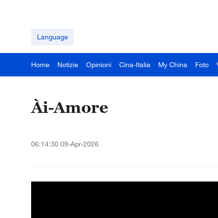
Language
Home
Notizie
Opinioni
Cina-Italia
My China
Foto
À‌i-Amore
06:14:30 09-Apr-2026