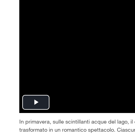
Play
Video
In primavera, sulle scintillanti acque del lago, 
trasformato in un romantico spettacolo. Ciascun