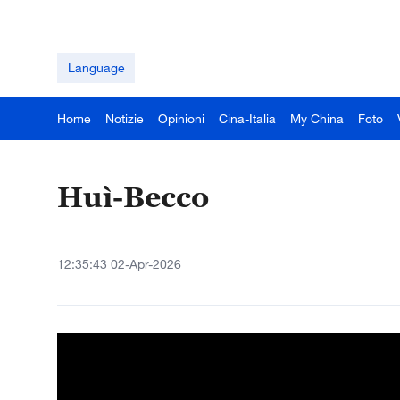
Language
Home
Notizie
Opinioni
Cina-Italia
My China
Foto
Huì-Becco
12:35:43 02-Apr-2026