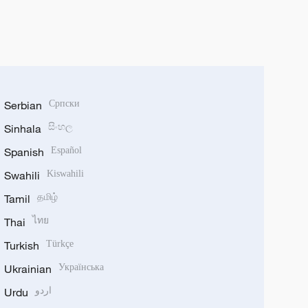
Serbian
Српски
Sinhala
සිංහල
Spanish
Español
Swahili
Kiswahili
Tamil
தமிழ்
Thai
ไทย
Turkish
Türkçe
Ukrainian
Українська
Urdu
اردو