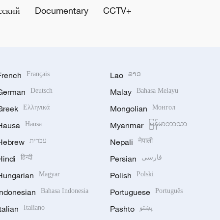
сский
Documentary
CCTV+
French
Français
Lao
ລາວ
German
Deutsch
Malay
Bahasa Melayu
Greek
Ελληνικά
Mongolian
Монгол
Hausa
Hausa
Myanmar
မြန်မာဘာသာ
Hebrew
עברית
Nepali
नेपाली
Hindi
हिन्दी
Persian
فارسی
Hungarian
Magyar
Polish
Polski
Indonesian
Bahasa Indonesia
Portuguese
Português
Italian
Italiano
Pashto
پښتو