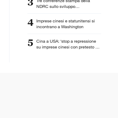
3
Tre conferenze stampa della
NDRC sullo sviluppo
dell'intelligenza artificiale
4
Imprese cinesi e statunitensi si
incontrano a Washington
5
Cina a USA: ‘stop a repressione
su imprese cinesi con pretesto di
“lavoro forzato”’