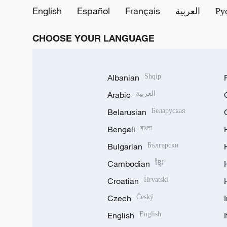
English
Español
Français
العربية
Ру
CHOOSE YOUR LANGUAGE
Albanian
Shqip
Arabic
العربية
Belarusian
Беларуская
Bengali
বাংলা
Bulgarian
Български
Cambodian
ខ្មែរ
Croatian
Hrvatski
Czech
Český
English
English